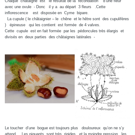
Chaque châtaigne est le résultat de la fécondation d’une fleur
avec une ovule - Donc il y a au départ 3 fleurs .Cette
inflorescence est disposée en Cyme bipare.
La cupule ( le châtaignier – le chêne et le hêtre sont des cupulifères
) épineuse qui les contient est formée de 4 valves.
Cette cupule est en fait formée par les pédoncules très élargis et
divisés en deux parties des châtaignes latérales -
Le toucher d’une bogue est toujours plus douloureux qu’on ne s’y
attend . Les piquants sont très rigides et la moindre pression les