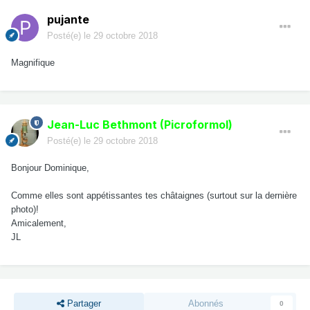
pujante
Posté(e)
le 29 octobre 2018
Magnifique
Jean-Luc Bethmont (Picroformol)
Posté(e)
le 29 octobre 2018
Bonjour Dominique,
Comme elles sont appétissantes tes châtaignes (surtout sur la dernière
photo)!
Amicalement,
JL
Partager
Abonnés
0