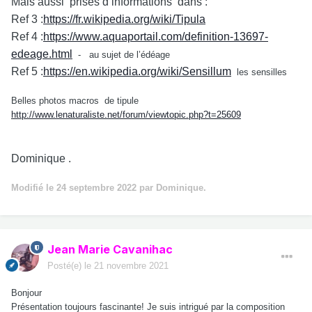
Mais aussi prises d’informations dans :
Ref 3 :
https://fr.wikipedia.org/wiki/Tipula
Ref 4 :
https://www.aquaportail.com/definition-13697-
edeage.html
- au sujet de l’édéage
Ref 5 :
https://en.wikipedia.org/wiki/Sensillum
les sensilles
Belles photos macros de tipule
http://www.lenaturaliste.net/forum/viewtopic.php?t=25609
Dominique .
Modifié
le 24 septembre 2022
par Dominique.
Jean Marie Cavanihac
Posté(e)
le 21 novembre 2021
Bonjour
Présentation toujours fascinante! Je suis intrigué par la composition