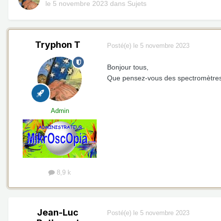
le 5 novembre 2023
dans
Sujets
Tryphon T
Posté(e)
le 5 novembre 2023
Bonjour tous,
Que pensez-vous des spectromètre
Admin
8,9 k
Jean-Luc
Posté(e)
le 5 novembre 2023