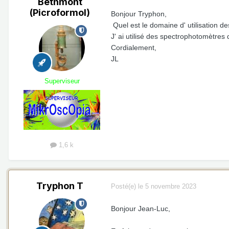
Bethmont
(Picroformol)
Bonjour Tryphon,
Quel est le domaine d' utilisation 
J' ai utilisé des spectrophotomètre
Cordialement,
JL
Superviseur
1,6 k
Tryphon T
Posté(e)
le 5 novembre 2023
Bonjour Jean-Luc,