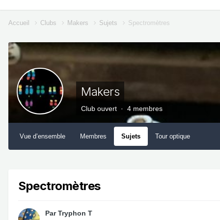
Accueil
Clubs
Makers
Sujets
Spectromètres
Makers
Club ouvert · 4 membres
Vue d’ensemble
Membres
Sujets
Tour optique
Spectromètres
Par
Tryphon T