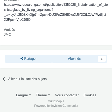
https://www.researchgate.net/publication/5352028_Biofabrication_of_bio
silica-glass_by_living_organisms?
_tp=eyJjb250ZXh0Ijp7ImZpcnN0UGFnZSI6Il9kaXJlY3QiLCJwYWdlIjoi
X2RpcmVjdCJ9fQ
Amitiés
JMC
Partager
Abonnés
1
Aller sur la liste des sujets
Langue
Thème
Nous contacter
Cookies
Mikroscopia
Powered by Invision Community