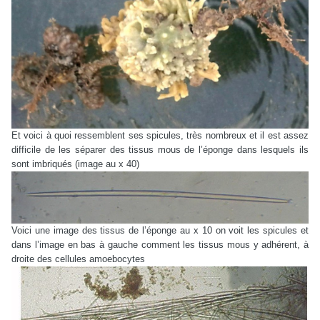
Et voici à quoi ressemblent ses spicules, très nombreux et il est assez
difficile de les séparer des tissus mous de l’éponge dans lesquels ils
sont imbriqués (image au x 40)
Voici une image des tissus de l’éponge au x 10 on voit les spicules et
dans l’image en bas à gauche comment les tissus mous y adhérent, à
droite des cellules amoebocytes