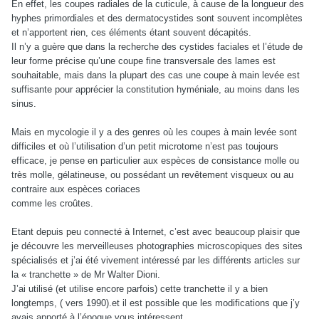
En effet, les coupes radiales de la cuticule, à cause de la longueur des
hyphes primordiales et des dermatocystides sont souvent incomplètes
et n’apportent rien, ces éléments étant souvent décapités.
Il n’y a guère que dans la recherche des cystides faciales et l’étude de
leur forme précise qu’une coupe fine transversale des lames est
souhaitable, mais dans la plupart des cas une coupe à main levée est
suffisante pour apprécier la constitution hyméniale, au moins dans les
sinus.
Mais en mycologie il y a des genres où les coupes à main levée sont
difficiles et où l’utilisation d’un petit microtome n’est pas toujours
efficace, je pense en particulier aux espèces de consistance molle ou
très molle, gélatineuse, ou possédant un revêtement visqueux ou au
contraire aux espèces coriaces
comme les croûtes.
Etant depuis peu connecté à Internet, c’est avec beaucoup plaisir que
je découvre les merveilleuses photographies microscopiques des sites
spécialisés et j’ai été vivement intéressé par les différents articles sur
la « tranchette » de Mr Walter Dioni.
J’ai utilisé (et utilise encore parfois) cette tranchette il y a bien
longtemps, ( vers 1990).et il est possible que les modifications que j’y
avais apporté à l’époque vous intéressent.