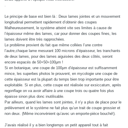
.
Le principe de base est bien là : Deux lames jointes et un mouvement
longitudinal permettent rapidement d’obtenir des coupes
Malheureusement, le système atteint vite ses limites à cause de
l’épaisseur même des lames, car pour donner des coupes fines, les
lames doivent être très rapprochées.
Le problème provient du fait que même collées l’une contre
l’autre,chaque lame mesurant 100 microns d’épaisseur, les tranchants
de deux lames, pour des lames aiguisées des deux côtés, seront
encore espacés de 50+50=100µm !
Si en botanique, une coupe de 100µm d’épaisseur est suffisamment
mince, les superbes photos le prouvent, en mycologie une coupe de
cette épaisseur est la plupart du temps bien trop importante pour être
exploitable. Si en plus, cette coupe est réalisée sur exsiccatum, après
regonflage on va avoir affaire à une coupe trois ou quatre fois plus
épaisse sinon plus donc inutilisable.
Par ailleurs, quand les lames sont jointes, il n’y a plus de place pour le
prélèvement et le système ne fait plus qu’un trait de coupe grossier et
non deux. (Même inconvénient qu’avec un emporte-pièce bouché!).
J’avais réalisé il y a bien longtemps un petit appareil tout à fait