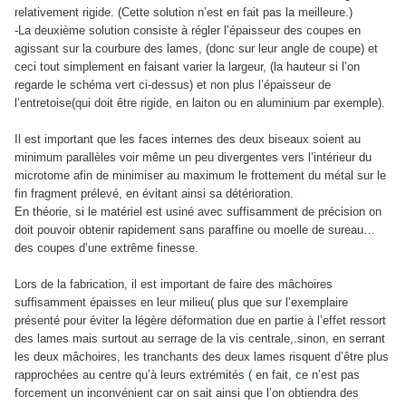
relativement rigide. (Cette solution n’est en fait pas la meilleure.)
-La deuxième solution consiste à régler l’épaisseur des coupes en
agissant sur la courbure des lames, (donc sur leur angle de coupe) et
ceci tout simplement en faisant varier la largeur, (la hauteur si l’on
regarde le schéma vert ci-dessus) et non plus l’épaisseur de
l’entretoise(qui doit être rigide, en laiton ou en aluminium par exemple).
Il est important que les faces internes des deux biseaux soient au
minimum parallèles voir même un peu divergentes vers l’intérieur du
microtome afin de minimiser au maximum le frottement du métal sur le
fin fragment prélevé, en évitant ainsi sa détérioration.
En théorie, si le matériel est usiné avec suffisamment de précision on
doit pouvoir obtenir rapidement sans paraffine ou moelle de sureau…
des coupes d’une extrême finesse.
Lors de la fabrication, il est important de faire des mâchoires
suffisamment épaisses en leur milieu( plus que sur l’exemplaire
présenté pour éviter la légère déformation due en partie à l’effet ressort
des lames mais surtout au serrage de la vis centrale,.sinon, en serrant
les deux mâchoires, les tranchants des deux lames risquent d’être plus
rapprochées au centre qu’à leurs extrémités ( en fait, ce n’est pas
forcement un inconvénient car on sait ainsi que l’on obtiendra des