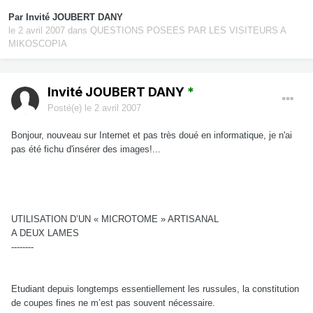
Par Invité JOUBERT DANY
le 2 avril 2007
dans
QUESTIONS POSEES PAR LES VISITEURS A
MIKOSCOPIA
Invité JOUBERT DANY
*
Posté(e)
le 2 avril 2007
Bonjour, nouveau sur Internet et pas très doué en informatique, je n'ai
pas été fichu d'insérer des images!...
UTILISATION D’UN « MICROTOME » ARTISANAL
A DEUX LAMES
--------
Etudiant depuis longtemps essentiellement les russules, la constitution
de coupes fines ne m’est pas souvent nécessaire.