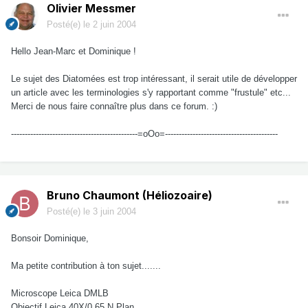
Olivier Messmer
Posté(e)
le 2 juin 2004
Hello Jean-Marc et Dominique !
Le sujet des Diatomées est trop intéressant, il serait utile de développer
un article avec les terminologies s'y rapportant comme "frustule" etc...
Merci de nous faire connaître plus dans ce forum. :)
----------------------------------------------=oOo=-----------------------------------------
Bruno Chaumont (Héliozoaire)
Posté(e)
le 3 juin 2004
Bonsoir Dominique,
Ma petite contribution à ton sujet.......
Microscope Leica DMLB
Objectif Leica 40X/0,65 N Plan