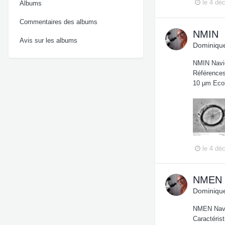
le 4 dé
Albums
Commentaires des albums
NMIN
Avis sur les albums
Dominique
NMIN Navi
Références:
10 µm Ecol
le 4 dé
NMEN
Dominique
NMEN Navic
Caractérist