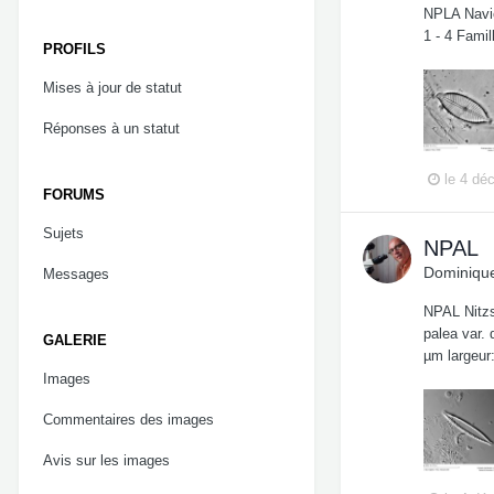
NPLA Navic
1 - 4 Famil
PROFILS
Mises à jour de statut
Réponses à un statut
le 4 dé
FORUMS
Sujets
NPAL
Dominique
Messages
NPAL Nitzs
palea var. 
GALERIE
µm largeur
Images
Commentaires des images
Avis sur les images