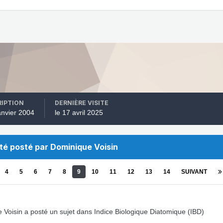
RIPTION
DERNIÈRE VISITE
janvier 2004
le 17 avril 2025
été posté par Dominique Voisin
4
5
6
7
8
9
10
11
12
13
14
SUIVANT
 Voisin
a posté un sujet dans
Indice Biologique Diatomique (IBD)