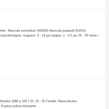
iés: Navicula seminulum (NSEM) Navicula joubaudi (NJOU)
ctéristiques: longueur: 5 - 18 µm largeur: 2 - 4,5 µm 25 - 30 stries /
alot 1986 p.105 f.32: 16 - 25 Famille: Naviculacées
: Espèce polluo-résistante.