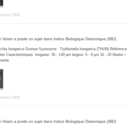
cembre 2009
 Voisin
a posté un sujet dans
Indice Biologique Diatomique (IBD)
chia hungarica Grunow Synonyme : Tryblionella hungarica (THUN) Références:
ées Caractéristiques: longueur: 35 - 130 µm largeur: 5 - 9 µm 16 - 20 fibule
stante.
cembre 2009
 Voisin
a posté un sujet dans
Indice Biologique Diatomique (IBD)