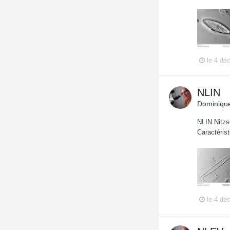
le 4 dé
NLIN
Dominique
NLIN Nitzs
Caractérist
le 4 dé