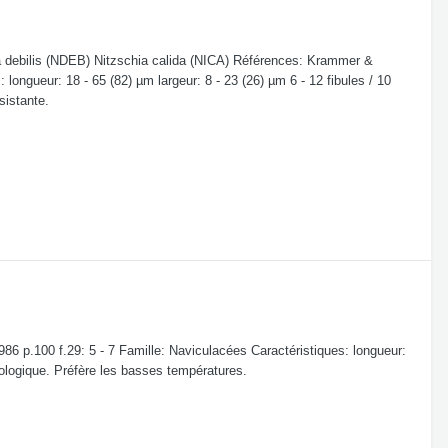
a debilis (NDEB) Nitzschia calida (NICA) Références: Krammer &
: longueur: 18 - 65 (82) µm largeur: 8 - 23 (26) µm 6 - 12 fibules / 10
sistante.
 p.100 f.29: 5 - 7 Famille: Naviculacées Caractéristiques: longueur:
cologique. Préfère les basses températures.