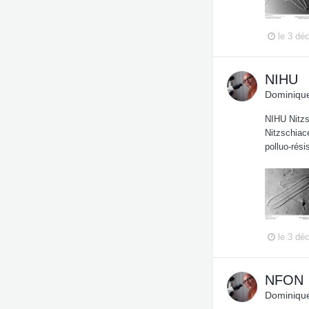
le 3 dé
NIHU
Dominique
NIHU Nitzs
Nitzschiac
polluo-rési
le 3 dé
NFON
Dominique