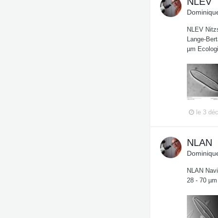
NLEV
Dominique
NLEV Nitzs
Lange-Berta
µm Ecologi
le 3 dé
NLAN
Dominique
NLAN Navic
28 - 70 µm