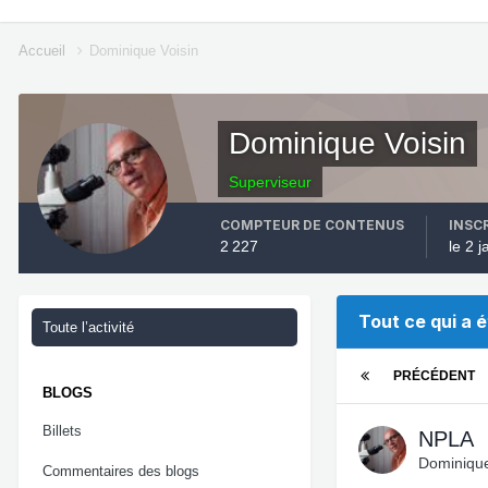
Accueil
Dominique Voisin
Dominique Voisin
Superviseur
COMPTEUR DE CONTENUS
INSC
2 227
le 2 
Tout ce qui a 
Toute l’activité
PRÉCÉDENT
BLOGS
Billets
NPLA
Dominique
Commentaires des blogs