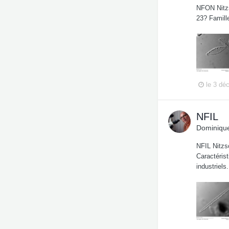
NFON Nitzs
23? Famill
le 3 dé
NFIL
Dominique
NFIL Nitzs
Caractéris
industriels.