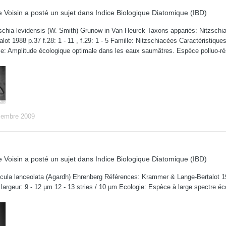
 Voisin
a posté un sujet dans
Indice Biologique Diatomique (IBD)
chia levidensis (W. Smith) Grunow in Van Heurck Taxons appariés: Nitzschi
lot 1988 p.37 f.28: 1 - 11 , f.29: 1 - 5 Famille: Nitzschiacées Caractéristiques
e: Amplitude écologique optimale dans les eaux saumâtres. Espèce polluo-ré
cembre 2009
 Voisin
a posté un sujet dans
Indice Biologique Diatomique (IBD)
ula lanceolata (Agardh) Ehrenberg Références: Krammer & Lange-Bertalot 1986
 largeur: 9 - 12 µm 12 - 13 stries / 10 µm Ecologie: Espèce à large spectre é