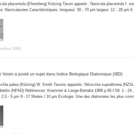
ula placentula (Ehrenberg) Kützing Taxon apparié : Navicula placentula f. r
le: Naviculacées Caractéristiques: longueur: 30 - 70 µm largeur: 12 - 28 µm 6 
cembre 2009
 Voisin
a posté un sujet dans
Indice Biologique Diatomique (IBD)
chia palea (Kützing) W. Smith Taxons appariés: Nitzschia supralitorea (NZSU)
debilis (NPAD) Références: Krammer & Lange-Bertalot 1988 p.85 f.59: 1 - 24 , 
: 2,5 - 5 µm 9 - 17 fibules / 10 µm Ecologie: Une des diatomées les plus co