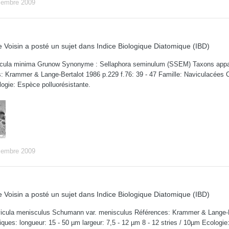
cembre 2009
 Voisin
a posté un sujet dans
Indice Biologique Diatomique (IBD)
cula minima Grunow Synonyme : Sellaphora seminulum (SSEM) Taxons appar
 Krammer & Lange-Bertalot 1986 p.229 f.76: 39 - 47 Famille: Naviculacées Cara
ogie: Espèce polluorésistante.
cembre 2009
 Voisin
a posté un sujet dans
Indice Biologique Diatomique (IBD)
ula menisculus Schumann var. menisculus Références: Krammer & Lange-Bert
iques: longueur: 15 - 50 µm largeur: 7,5 - 12 µm 8 - 12 stries / 10µm Ecologie