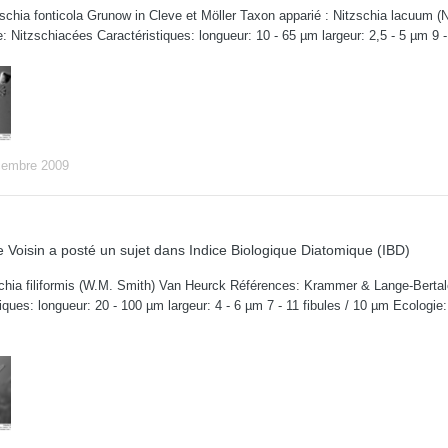
chia fonticola Grunow in Cleve et Möller Taxon apparié : Nitzschia lacuum (
e: Nitzschiacées Caractéristiques: longueur: 10 - 65 µm largeur: 2,5 - 5 µm 9
cembre 2009
 Voisin
a posté un sujet dans
Indice Biologique Diatomique (IBD)
chia filiformis (W.M. Smith) Van Heurck Références: Krammer & Lange-Bertalot 
tiques: longueur: 20 - 100 µm largeur: 4 - 6 µm 7 - 11 fibules / 10 µm Ecolog