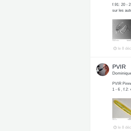
f.91: 20 - 
sur les aut
le 8 dé
PVIR
Dominique
PVIR Pinnu
1 - 6 , f.2
le 8 dé