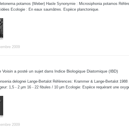
tonema potamos (Weber) Hasle Synonymie : Microsiphonia potamos Référenc
idées Ecologie : En eaux saumâtres. Espèce planctonique.
cembre 2009
 Voisin
a posté un sujet dans
Indice Biologique Diatomique (IBD)
senia delognei Lange-Bertalot Références: Krammer & Lange-Bertalot 1988 p.1
geur: 1,5 - 2 µm 16 - 22 fibules / 10 µm Ecologie: Espèce requérant une oxygé
cembre 2009