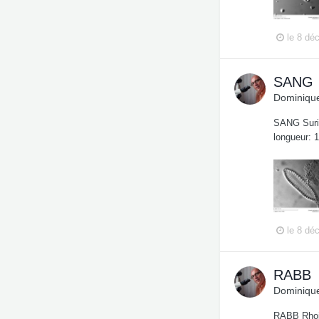
le 8 dé
SANG
Dominique
SANG Surir
longueur: 
le 8 dé
RABB
Dominique
RABB Rhoic