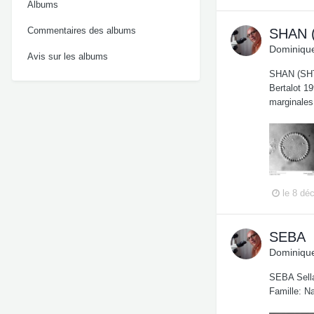
Albums
Commentaires des albums
SHAN 
Dominique
Avis sur les albums
SHAN (SHT
Bertalot 19
marginales
le 8 dé
SEBA
Dominique
SEBA Sella
Famille: Na