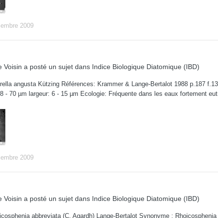
cembre 2009
 Voisin
a posté un sujet dans
Indice Biologique Diatomique (IBD)
ella angusta Kützing Références: Krammer & Lange-Bertalot 1988 p.187 f.133: 6
18 - 70 µm largeur: 6 - 15 µm Ecologie: Fréquente dans les eaux fortement eu
cembre 2009
 Voisin
a posté un sujet dans
Indice Biologique Diatomique (IBD)
osphenia abbreviata (C. Agardh) Lange-Bertalot Synonyme : Rhoicosphenia