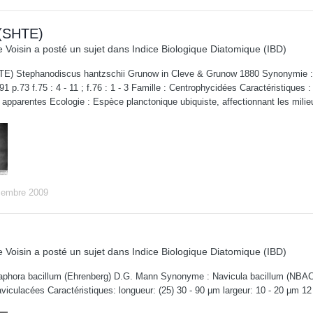
(SHTE)
 Voisin
a posté un sujet dans
Indice Biologique Diatomique (IBD)
E) Stephanodiscus hantzschii Grunow in Cleve & Grunow 1880 Synonymie :
91 p.73 f.75 : 4 - 11 ; f.76 : 1 - 3 Famille : Centrophycidées Caractéristiques
 apparentes Ecologie : Espèce planctonique ubiquiste, affectionnant les milie
cembre 2009
 Voisin
a posté un sujet dans
Indice Biologique Diatomique (IBD)
phora bacillum (Ehrenberg) D.G. Mann Synonyme : Navicula bacillum (NBAC)
viculacées Caractéristiques: longueur: (25) 30 - 90 µm largeur: 10 - 20 µm 12 