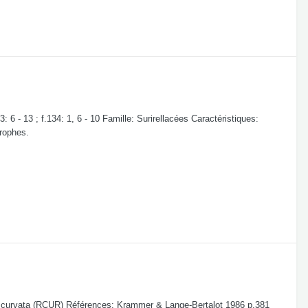
 - 13 ; f.134: 1, 6 - 10 Famille: Surirellacées Caractéristiques:
trophes.
 curvata (RCUR) Références: Krammer & Lange-Bertalot 1986 p.381