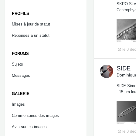
SKPO Skele
Centrophyc
PROFILS
Mises à jour de statut
Réponses à un statut
le 8 dé
FORUMS
Sujets
SIDE
Dominique
Messages
SIDE Simon
- 15 µm lar
GALERIE
Images
Commentaires des images
Avis sur les images
le 8 dé