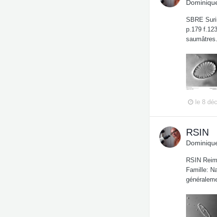
Dominique
SBRE Surir
p.179 f.123
saumâtres
le 8 dé
RSIN
Dominique
RSIN Reime
Famille: Na
généraleme