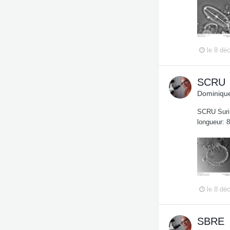
le 8 dé
SCRU
Dominique
SCRU Surir
longueur: 
le 8 dé
SBRE