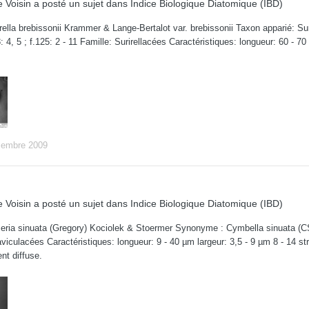
 Voisin
a posté un sujet dans
Indice Biologique Diatomique (IBD)
ella brebissonii Krammer & Lange-Bertalot var. brebissonii Taxon apparié: S
: 4, 5 ; f.125: 2 - 11 Famille: Surirellacées Caractéristiques: longueur: 60 -
.
cembre 2009
 Voisin
a posté un sujet dans
Indice Biologique Diatomique (IBD)
ria sinuata (Gregory) Kociolek & Stoermer Synonyme : Cymbella sinuata (CS
viculacées Caractéristiques: longueur: 9 - 40 µm largeur: 3,5 - 9 µm 8 - 14 s
nt diffuse.