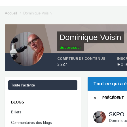
Accueil
Dominique Voisin
Dominique Voisin
Superviseur
COMPTEUR DE CONTENUS
INSC
2 227
le 2 
Tout ce qui a 
Toute l’activité
PRÉCÉDENT
BLOGS
Billets
SKPO
Dominique
Commentaires des blogs