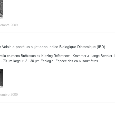
cembre 2009
 Voisin
a posté un sujet dans
Indice Biologique Diatomique (IBD)
ella crumena Brébisson ex Kützing Références: Krammer & Lange-Bertalot 1988
8 - 70 µm largeur: 8 - 30 µm Ecologie: Espèce des eaux saumâtres.
cembre 2009