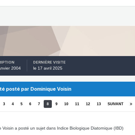
RIPTION
DERNIÈRE VISITE
janvier 2004
le 17 avril 2025
été posté par Dominique Voisin
3
4
5
6
7
8
9
10
11
12
13
SUIVANT
 Voisin
a posté un sujet dans
Indice Biologique Diatomique (IBD)