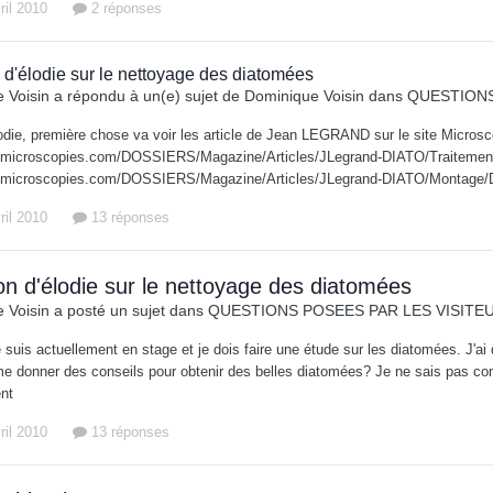
ril 2010
2 réponses
 d'élodie sur le nettoyage des diatomées
 Voisin
a répondu à un(e) sujet de
Dominique Voisin
dans
QUESTIONS
odie, première chose va voir les article de Jean LEGRAND sur le site Micros
.microscopies.com/DOSSIERS/Magazine/Articles/JLegrand-DIATO/Traitement/
.microscopies.com/DOSSIERS/Magazine/Articles/JLegrand-DIATO/Montage/Diat
ril 2010
13 réponses
n d'élodie sur le nettoyage des diatomées
 Voisin
a posté un sujet dans
QUESTIONS POSEES PAR LES VISITE
e suis actuellement en stage et je dois faire une étude sur les diatomées. J'
l me donner des conseils pour obtenir des belles diatomées? Je ne sais pas c
nt
ril 2010
13 réponses