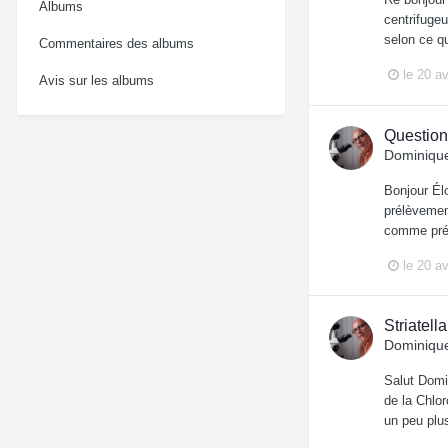
Albums
centrifuge
selon ce qu
Commentaires des albums
le 20 av
Avis sur les albums
Question
Dominique
Bonjour Élo
prélèvemen
comme préco
le 20 av
Striatell
Dominique
Salut Domin
de la Chlor
un peu plu