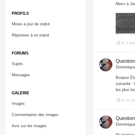
Merci à Je
PROFILS
Mises à jour de statut
Réponses à un statut
le 3 ma
FORUMS
Question
Sujets
Dominique
Messages
Bonjour Élo
suivante : 
les plus lo
GALERIE
le 21 av
Images
Commentaires des images
Question
Dominique
Avis sur les images
Re bonjour 