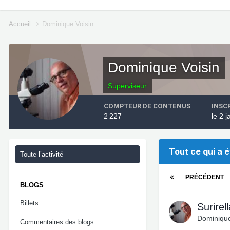
Accueil
Dominique Voisin
Dominique Voisin
Superviseur
COMPTEUR DE CONTENUS
INSC
2 227
le 2 
Tout ce qui a 
Toute l’activité
PRÉCÉDENT
BLOGS
Billets
Surirell
Dominique
Commentaires des blogs