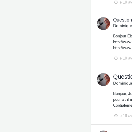
le 19 av
Question
Dominique
Bonjour Él
http://www
http://www
le 19 av
Questio
Dominique
Bonjour, J
pourrait i
Cordialeme
le 19 av