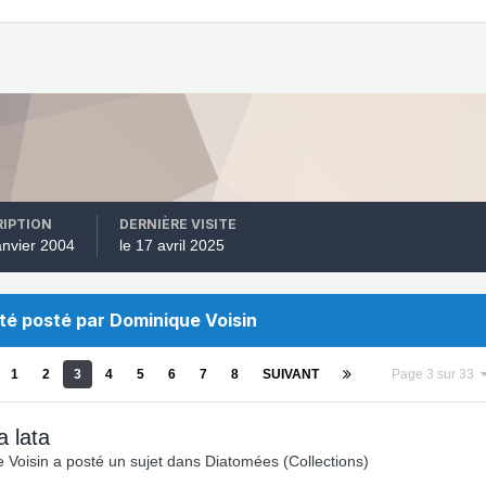
RIPTION
DERNIÈRE VISITE
janvier 2004
le 17 avril 2025
été posté par Dominique Voisin
1
2
3
4
5
6
7
8
SUIVANT
Page 3 sur 33
a lata
 Voisin
a posté un sujet dans
Diatomées (Collections)