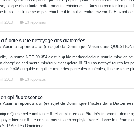
use, plaque chauffante, hotte, produits chimiques... Dans un premier temps 
e tu as... si tu ne peux pas chauffer il te faut attendre environ 12 H avant de
ril 2010
13 réponses
 d'élodie sur le nettoyage des diatomées
 Voisin
a répondu à un(e) sujet de
Dominique Voisin
dans
QUESTIONS
die, La norme NF T 90-354 c'est le guide méthodologique pour la mise en oeuvre 
t chargé de sédiments minéraux c'est galère !!! Si tu as nettoyé toutes les p
nisé p36 du guide et qu'il te reste des particules minérales, il ne te reste p
ril 2010
13 réponses
a en épi-fluorescence
 Voisin
a répondu à un(e) sujet de
Dominique Prades
dans
Diatomées 
ique Quelle belle ambiance !!! et en plus ça doit être très informatif, dommag
ophyle bien sur !!! Je ne sais pas si la chlorophyle "verte" donne le même rou
s STP Amitiés Dominique