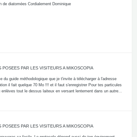
ion de diatomées Cordialement Dominique
 POSEES PAR LES VISITEURS A MIKOSCOPIA
e du guide méthodologique que je t'invite à télécharger à l'adresse
il fait quelque 70 Mo !!! et il faut s'enregistrer Pour tes particules
u enlèves tout le dessus laiteux en versant lentement dans un autre...
 POSEES PAR LES VISITEURS A MIKOSCOPIA
u trouveras ça facile. Le protocole dépend aussi de ton équipement...