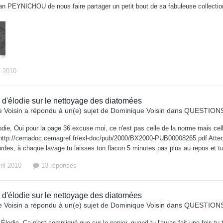
an PEYNICHOU de nous faire partager un petit bout de sa fabuleuse collect
i 2010
 d'élodie sur le nettoyage des diatomées
 Voisin
a répondu à un(e) sujet de
Dominique Voisin
dans
QUESTIONS
die, Oui pour la page 36 excuse moi, ce n'est pas celle de la norme mais cell
http://cemadoc.cemagref.fr/exl-doc/pub/2000/BX2000-PUB00008265.pdf Attention 
urdes, à chaque lavage tu laisses ton flacon 5 minutes pas plus au repos et t
ril 2010
13 réponses
 d'élodie sur le nettoyage des diatomées
 Voisin
a répondu à un(e) sujet de
Dominique Voisin
dans
QUESTIONS
Élodie, Ça n'est compliqué que sur le papier, quand tu l'auras fait une fois t