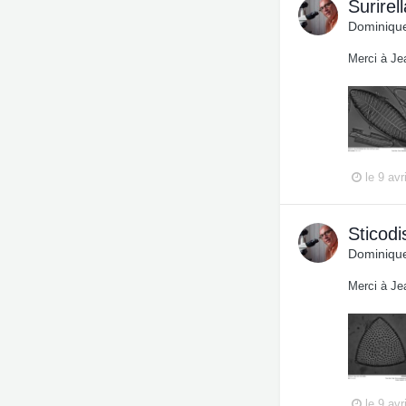
Surirel
Dominique
Merci à Je
le 9 avr
Sticodi
Dominique
Merci à Je
le 9 avr