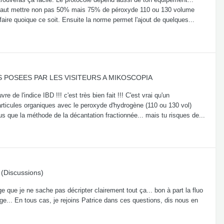
il faut mettre non pas 50% mais 75% de péroxyde 110 ou 130 volume
 faire quoique ce soit. Ensuite la norme permet l'ajout de quelques...
 POSEES PAR LES VISITEURS A MIKOSCOPIA
de l'indice IBD !!! c'est très bien fait !!! C'est vrai qu'un
articules organiques avec le peroxyde d'hydrogène (110 ou 130 vol)
lus que la méthode de la décantation fractionnée... mais tu risques de...
(Discussions)
e que je ne sache pas décripter clairement tout ça... bon à part la fluo
ge... En tous cas, je rejoins Patrice dans ces questions, dis nous en