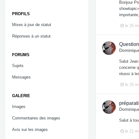
Bonjour Pro
showtopic=
PROFILS
importante
Mises à jour de statut
le 25 m
Réponses à un statut
Question
Dominique
FORUMS
Salut Jean 
Sujets
concerne qu
réussi à le
Messages
le 25 m
GALERIE
préparat
Images
Dominique
Commentaires des images
Salut à to
Avis sur les images
le 21 m