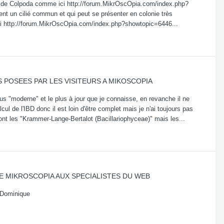
ages de Colpoda comme ici http://forum.MikrOscOpia.com/index.php?
un cilié commun et qui peut se présenter en colonie très
ici http://forum.MikrOscOpia.com/index.php?showtopic=6446...
 POSEES PAR LES VISITEURS A MIKOSCOPIA
 plus "moderne" et le plus à jour que je connaisse, en revanche il ne
l de l'IBD donc il est loin d'être complet mais je n'ai toujours pas
 sont les "Krammer-Lange-Bertalot (Bacillariophyceae)" mais les...
E MIKROSCOPIA AUX SPECIALISTES DU WEB
s Dominique