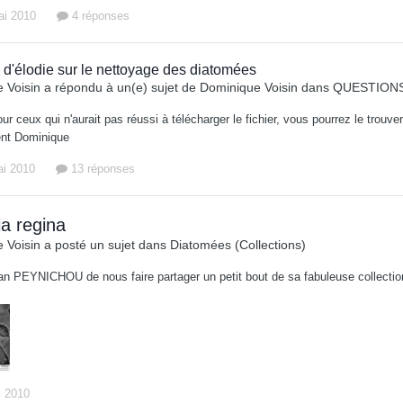
ai 2010
4 réponses
 d'élodie sur le nettoyage des diatomées
 Voisin
a répondu à un(e) sujet de
Dominique Voisin
dans
QUESTIONS
ur ceux qui n'aurait pas réussi à télécharger le fichier, vous pourrez le trou
nt Dominique
ai 2010
13 réponses
ia regina
 Voisin
a posté un sujet dans
Diatomées (Collections)
an PEYNICHOU de nous faire partager un petit bout de sa fabuleuse collect
i 2010