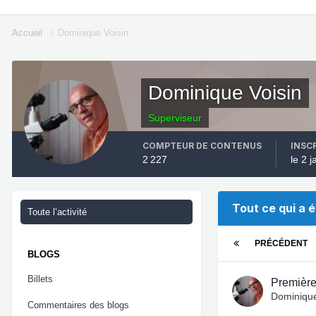
Accueil
Dominique Voisin
Dominique Voisin
Superviseur
COMPTEUR DE CONTENUS
INSC
2 227
le 2 
Tout ce qui a 
Toute l’activité
PRÉCÉDENT
BLOGS
Billets
Première
Dominique
Commentaires des blogs