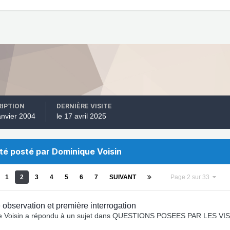
RIPTION
DERNIÈRE VISITE
janvier 2004
le 17 avril 2025
été posté par Dominique Voisin
1
2
3
4
5
6
7
SUIVANT
Page 2 sur 33
 observation et première interrogation
 Voisin
a répondu à un sujet dans
QUESTIONS POSEES PAR LES VIS