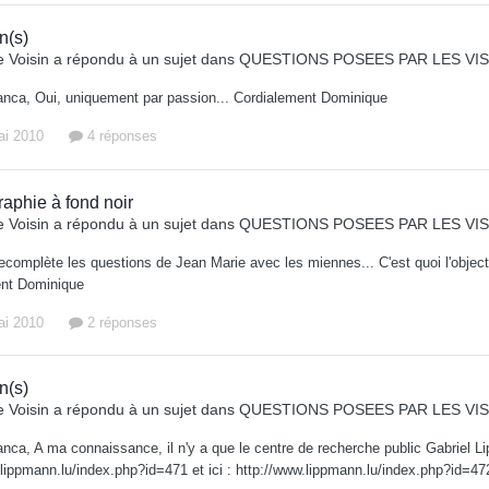
n(s)
 Voisin
a répondu à un sujet dans
QUESTIONS POSEES PAR LES VIS
anca, Oui, uniquement par passion... Cordialement Dominique
ai 2010
4 réponses
raphie à fond noir
 Voisin
a répondu à un sujet dans
QUESTIONS POSEES PAR LES VIS
ecomplète les questions de Jean Marie avec les miennes... C'est quoi l'objectif
ent Dominique
ai 2010
2 réponses
n(s)
 Voisin
a répondu à un sujet dans
QUESTIONS POSEES PAR LES VIS
nca, A ma connaissance, il n'y a que le centre de recherche public Gabriel Li
.lippmann.lu/index.php?id=471 et ici : http://www.lippmann.lu/index.php?id=