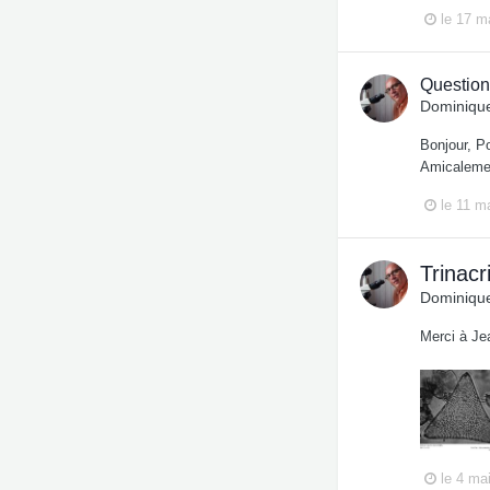
le 17 m
Question
Dominique
Bonjour, Po
Amicaleme
le 11 m
Trinacr
Dominique
Merci à Je
le 4 ma