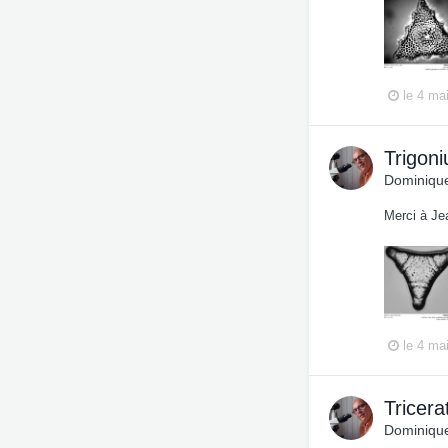
le 4 ma
Trigon
Dominique
Merci à Je
le 4 ma
Tricer
Dominique