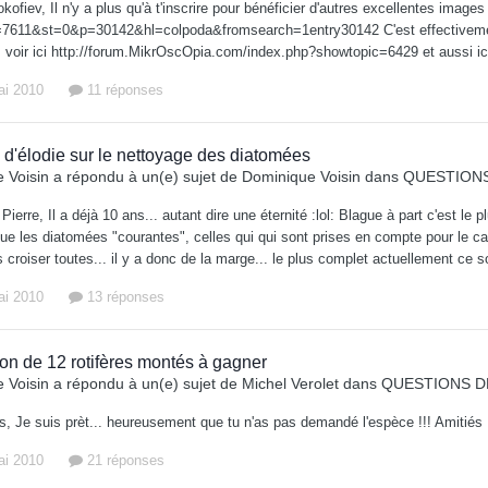
kofiev, Il n'y a plus qu'à t'inscrire pour bénéficier d'autres excellentes im
7611&st=0&p=30142&hl=colpoda&fromsearch=1entry30142 C'est effectivement 
, voir ici http://forum.MikrOscOpia.com/index.php?showtopic=6429 et aussi 
ai 2010
11 réponses
 d'élodie sur le nettoyage des diatomées
 Voisin
a répondu à un(e) sujet de
Dominique Voisin
dans
QUESTIONS
Pierre, Il a déjà 10 ans... autant dire une éternité :lol: Blague à part c'est le
e les diatomées "courantes", celles qui qui sont prises en compte pour le calcu
s croiser toutes... il y a donc de la marge... le plus complet actuellement ce
ai 2010
13 réponses
ion de 12 rotifères montés à gagner
 Voisin
a répondu à un(e) sujet de
Michel Verolet
dans
QUESTIONS D
us, Je suis prèt... heureusement que tu n'as pas demandé l'espèce !!! Amitié
ai 2010
21 réponses