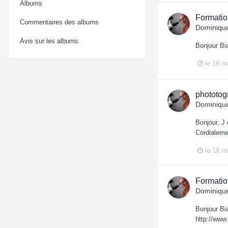
Albums
Formatio
Commentaires des albums
Dominique
Avis sur les albums
Bonjour Bi
le 18 m
phototog
Dominique
Bonjour, J 
Cordialem
le 18 m
Formatio
Dominique
Bonjour Bia
http://www