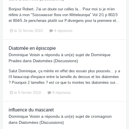
Bonjour Robert, J'ai un doute sur celles la... Pour moi si je m'en
réfère à mon "Süsswasser flora von Mitteleuropa" Vol 2/1 p 802/3
et 804/5 Je pencherais plutôt sur P.divergens pour la premiere et...
le 11 février 2010
4 réponses
Diatomée en épiscopie
Dominique Voisin
a répondu à un(e) sujet de
Dominique
Prades
dans
Diatomées (Discussions)
Salut Dominique, ça mérite en effet des essais plus poussés... y a
t'il beaucoup d'espace entre la lamelle du dessus et les diatomées
? Pourquoi 2 lamelles ? est ce que tu montes les diatomées sur...
le 9 février 2010
9 réponses
influence du mascaret
Dominique Voisin
a répondu à un(e) sujet de
cromagnon
dans
Diatomées (Discussions)