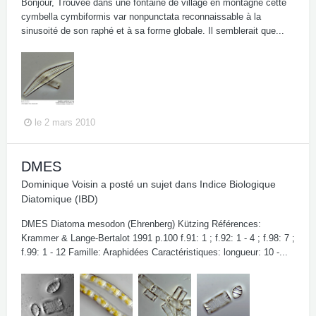
Bonjour, Trouvée dans une fontaine de village en montagne cette
cymbella cymbiformis var nonpunctata reconnaissable à la
sinusoité de son raphé et à sa forme globale. Il semblerait que...
le 2 mars 2010
DMES
Dominique Voisin
a posté un sujet dans
Indice Biologique
Diatomique (IBD)
DMES Diatoma mesodon (Ehrenberg) Kützing Références:
Krammer & Lange-Bertalot 1991 p.100 f.91: 1 ; f.92: 1 - 4 ; f.98: 7 ;
f.99: 1 - 12 Famille: Araphidées Caractéristiques: longueur: 10 -...