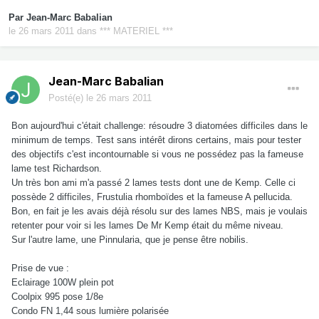
Par
Jean-Marc Babalian
le 26 mars 2011
dans
*** MATERIEL ***
Jean-Marc Babalian
Posté(e)
le 26 mars 2011
Bon aujourd'hui c'était challenge: résoudre 3 diatomées difficiles dans le
minimum de temps. Test sans intérêt dirons certains, mais pour tester
des objectifs c'est incontournable si vous ne possédez pas la fameuse
lame test Richardson.
Un très bon ami m'a passé 2 lames tests dont une de Kemp. Celle ci
possède 2 difficiles, Frustulia rhomboïdes et la fameuse A pellucida.
Bon, en fait je les avais déjà résolu sur des lames NBS, mais je voulais
retenter pour voir si les lames De Mr Kemp était du même niveau.
Sur l'autre lame, une Pinnularia, que je pense être nobilis.
Prise de vue :
Eclairage 100W plein pot
Coolpix 995 pose 1/8e
Condo FN 1,44 sous lumière polarisée