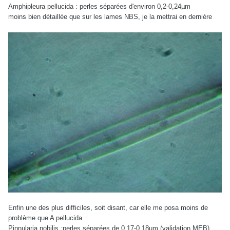
Amphipleura pellucida : perles séparées d'environ 0,2-0,24µm
moins bien détaillée que sur les lames NBS, je la mettrai en dernière
Enfin une des plus difficiles, soit disant, car elle me posa moins de
problème que A pellucida
Pinnularia nobilis :perles séparées de 0,17-0,18µm (validation MEB)