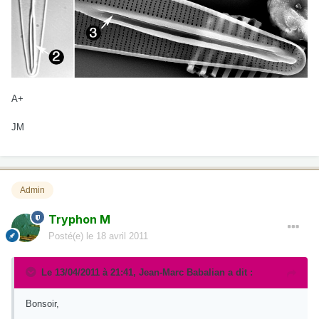
A+
JM
Admin
Tryphon M
Posté(e)
le 18 avril 2011
Le 13/04/2011 à 21:41, Jean-Marc Babalian a dit :
Bonsoir,