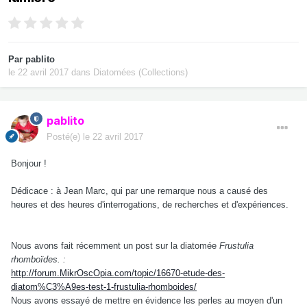
Par
pablito
le 22 avril 2017
dans
Diatomées (Collections)
pablito
Posté(e)
le 22 avril 2017
Bonjour !
Dédicace : à Jean Marc, qui par une remarque nous a causé des
heures et des heures d'interrogations, de recherches et d'expériences.
Nous avons fait récemment un post sur la diatomée
Frustulia
rhomboïdes. :
http://forum.MikrOscOpia.com/topic/16670-etude-des-
diatom%C3%A9es-test-1-frustulia-rhomboides/
Nous avons essayé de mettre en évidence les perles au moyen d'un