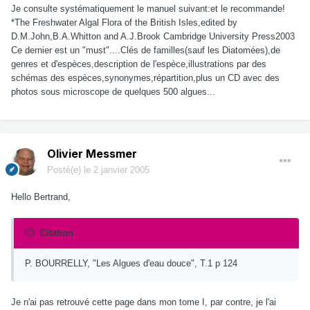
Je consulte systématiquement le manuel suivant:et le recommande!
*The Freshwater Algal Flora of the British Isles,edited by
D.M.John,B.A.Whitton and A.J.Brook Cambridge University Press2003
Ce dernier est un "must"....Clés de familles(sauf les Diatomées),de
genres et d'espèces,description de l'espèce,illustrations par des
schémas des espèces,synonymes,répartition,plus un CD avec des
photos sous microscope de quelques 500 algues...
Olivier Messmer
Posté(e)
le 2 janvier 2005
Hello Bertrand,
Citation
P. BOURRELLY, "Les Algues d'eau douce", T.1 p 124
Je n'ai pas retrouvé cette page dans mon tome I, par contre, je l'ai