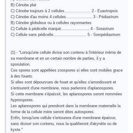
B) Cénobe plat
C) Cénobe toujours à 2 cellules...................... 2 - Euastropsis
C) Cénobe d'au moins 4 cellules...................... 3 - Pédiastrum
B) Cénobe globuleux ou à cellules rayonnantes
C) Cellule à pédicelle marqué........................ 4 - Sorastrum
C) Cellule sans pédicelle............................ 5 - Soropédiastrum
(1) - "Lorsqu'une cellule divise son contenu à l'intérieur même de
sa membrane et en un certain nombre de parties, il y a
sporulation.
Ces spores sont appellées zoospores si elles sont mobiles grace
à des fouets.
Si elles sont dépourvues de fouet et qu'elles s'arrondissent et
s'entourent d'une membrane, nous parlerons d'aplanospores.
Si cette membrane s'épaissit, les aplanospores seront nommées
hypnospores.
Les aplanospores qui prendront dans la membrane maternelle la
forme de la cellule mère seront dites autospores.
Enfin, lorsqu'une cellule s'entourera d'une membrane épaisse,
sans diviser son contenu, nous la qualifieront d'akynète ou de
kyste."