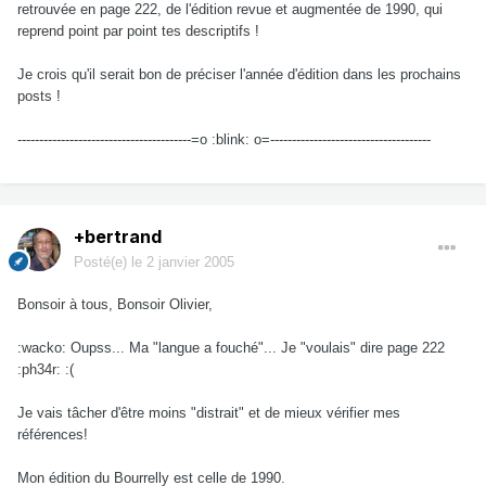
retrouvée en page 222, de l'édition revue et augmentée de 1990, qui
reprend point par point tes descriptifs !
Je crois qu'il serait bon de préciser l'année d'édition dans les prochains
posts !
----------------------------------------=o :blink: o=-------------------------------------
+bertrand
Posté(e)
le 2 janvier 2005
Bonsoir à tous, Bonsoir Olivier,
:wacko: Oupss... Ma "langue a fouché"... Je "voulais" dire page 222
:ph34r: :(
Je vais tâcher d'être moins "distrait" et de mieux vérifier mes
références!
Mon édition du Bourrelly est celle de 1990.