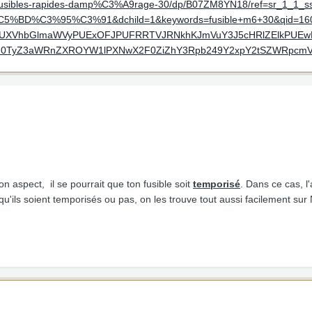
t-fusibles-rapides-damp%C3%A9rage-30/dp/B07ZM8YN18/ref=sr_1_1_s
BD%C3%95%C3%91&dchild=1&keywords=fusible+m6+30&qid=1607
GVkUXVhbGlmaWVyPUExOFJPUFRRTVJRNkhKJmVuY3J5cHRlZElkP
0TyZ3aWRnZXROYW1lPXNwX2F0ZiZhY3Rpb249Y2xpY2tSZWRpcmV
son aspect, il se pourrait que ton fusible soit
temporisé
. Dans ce cas, 
qu'ils soient temporisés ou pas, on les trouve tout aussi facilement sur 