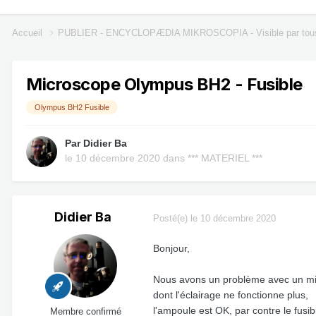
Accueil
PUBLIER - ENCYCLOPÆDIA MIKROSCOPIA - Visible par tou
Microscope Olympus BH2 - Fusible
Olympus BH2 Fusible
Par
Didier Ba
le 10 décembre 2020
dans
*** MATERIEL ***
Didier Ba
Posté(e)
le 10 décembre 2020
Bonjour,
Nous avons un problème avec un m
dont l'éclairage ne fonctionne plus,
l'ampoule est OK, par contre le fus
Membre confirmé