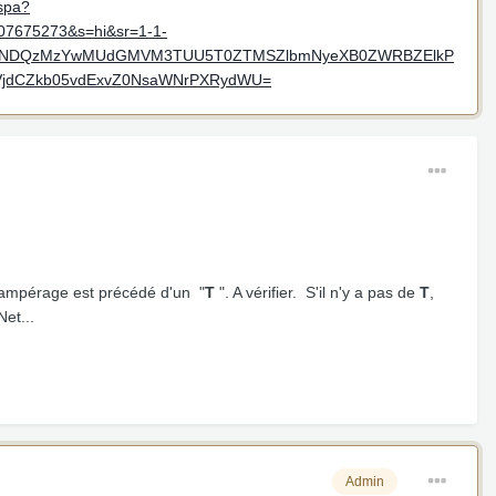
spa?
675273&s=hi&sr=1-1-
UEwNDQzMzYwMUdGMVM3TUU5T0ZTMSZlbmNyeXB0ZWRBZElkP
jdCZkb05vdExvZ0NsaWNrPXRydWU=
l'ampérage est précédé d'un "
T
". A vérifier. S'il n'y a pas de
T
,
Net...
Admin