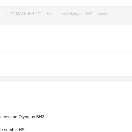
s -
*** MATERIEL ***
Microscope Olympus BH2 - Fusible
icroscope Olympus BH2
ible semble HS.