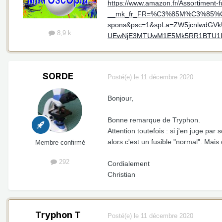
https://www.amazon.fr/Assortimen
__mk_fr_FR=%C3%85M%C3%85%C5%
spons&psc=1&spLa=ZW5jcnlwd
8,9 k
UEwNjE3MTUwM1E5Mk5RR1BTU1I
SORDE
Posté(e)
le 11 décembre 2020
Bonjour,
Bonne remarque de Tryphon.
Attention toutefois : si j'en juge par 
alors c'est un fusible "normal". Mais 
Membre confirmé
292
Cordialement
Christian
Tryphon T
Posté(e)
le 11 décembre 2020