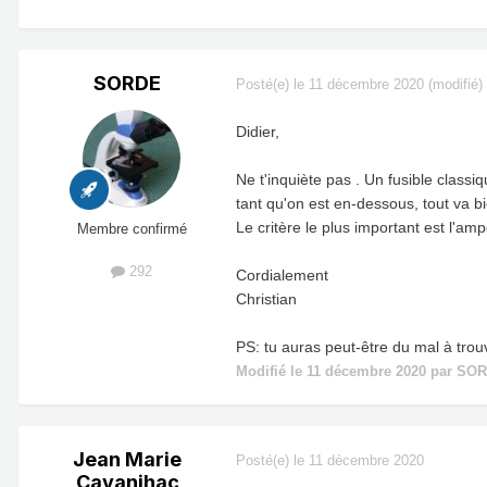
SORDE
Posté(e)
le 11 décembre 2020
(modifié)
Didier,
Ne t'inquiète pas . Un fusible classi
tant qu'on est en-dessous, tout va bi
Le critère le plus important est l'am
Membre confirmé
292
Cordialement
Christian
PS: tu auras peut-être du mal à trou
Modifié
le 11 décembre 2020
par SO
Jean Marie
Posté(e)
le 11 décembre 2020
Cavanihac