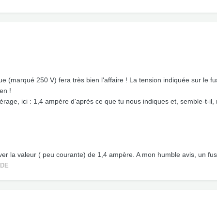
que (marqué 250 V) fera très bien l'affaire ! La tension indiquée sur le f
en !
pérage, ici : 1,4 ampère d'après ce que tu nous indiques et, semble-t-il
ver la valeur ( peu courante) de 1,4 ampère. A mon humble avis, un fusib
RDE