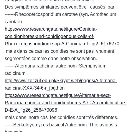
Des symptômes similaires peuvent être causés par :
-------Rhexocercosporidium carotae (syn. Acrothecium
carotae)
https://www.researchgate.net/figure/Conidia-
conidiophores-and-conidiogenous-cells-of-
Rhexocercosporidium-spp-A-Conidia-of_fig2_6176270
mais dans ce cas les conidies ne sont pas vraiment
segmentées comme dans notre observation.
-------Alternaria radicina, autre nom Stemphylium
radicinum .
http://www.zor.zut.edu.pl/Skrypt-web/pages/Alternaria-
radicina-XXX-34-6-r_jpg.htm
https://www.researchgate.net/figure/Alternaria-sect-
Radicina-conidia-and-conidiophores-A-C-A-carotiincultae-
D-E-A_fig26_256470096
mais dans notre cas les conidies sont très différentes.
-----Berkeleyomyces basicol Autre nom Thielaviopsis