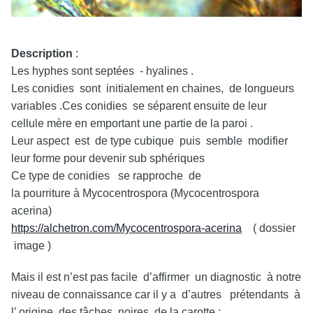
Description
:
Les hyphes sont septées - hyalines .
Les conidies sont initialement en chaines, de longueurs
variables .Ces conidies se séparent ensuite de leur
cellule mère en emportant une partie de la paroi .
Leur aspect est de type cubique puis semble modifier
leur forme pour devenir sub sphériques
Ce type de conidies se rapproche de
la pourriture à Mycocentrospora (Mycocentrospora
acerina)
https://alchetron.com/Mycocentrospora-acerina
( dossier
image )
Mais il est n’est pas facile d’affirmer un diagnostic à notre
niveau de connaissance car il y a d’autres prétendants à
l’ origine des tâches noires de la carotte :