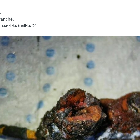
.
branché.
servi de fusible ?`