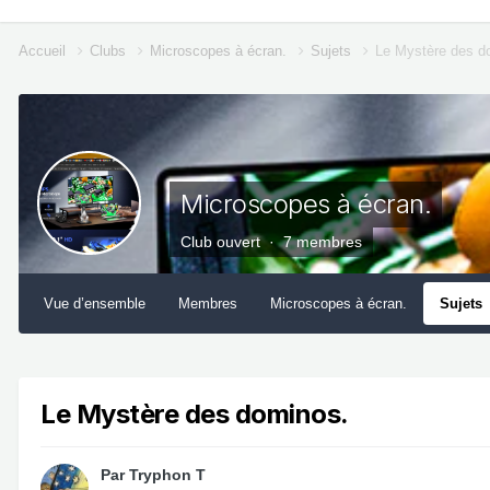
Accueil
Clubs
Microscopes à écran.
Sujets
Le Mystère des d
Microscopes à écran.
Club ouvert · 7 membres
Vue d’ensemble
Membres
Microscopes à écran.
Sujets
Le Mystère des dominos.
Par
Tryphon T