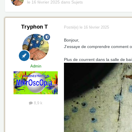
le 16 février 2025
dans
Sujets
Tryphon T
Posté(e)
le 16 février 2025
Bonjour,
J'essaye de comprendre comment on
Plus de courrent dans la salle de bai
Admin
8,9 k