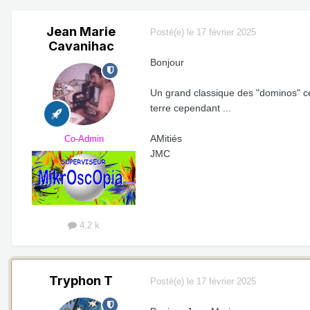
Jean Marie
Posté(e)
le 17 février 2025
Cavanihac
Bonjour
Un grand classique des "dominos" ce 
terre cependant ...
AMitiés
Co-Admin
JMC
4,2 k
Tryphon T
Posté(e)
le 17 février 2025