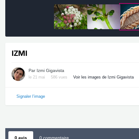
IZMI
Par
Izmi Gigavista
le 21 mai
586 vues
Voir les images de Izmi Gigavista
Signaler l’image
0 avis
0 commentaire