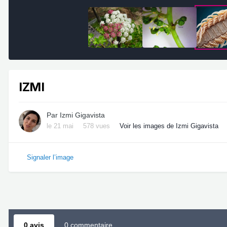
IZMI
Par
Izmi Gigavista
le 21 mai
578 vues
Voir les images de Izmi Gigavista
Signaler l’image
0 avis
0 commentaire