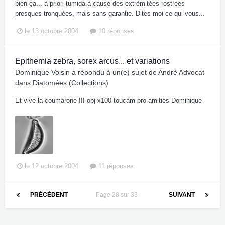
bien ça... à priori tumida à cause des extrèmitées rostrées
presques tronquées, mais sans garantie. Dites moi ce qui vous...
le 13 octobre 2004
10 réponses
Epithemia zebra, sorex arcus... et variations
Dominique Voisin
a répondu à un(e) sujet de
André Advocat
dans
Diatomées (Collections)
Et vive la coumarone !!! obj x100 toucam pro amitiés Dominique
le 12 octobre 2004
11 réponses
PRÉCÉDENT
Page 28 sur 33
SUIVANT