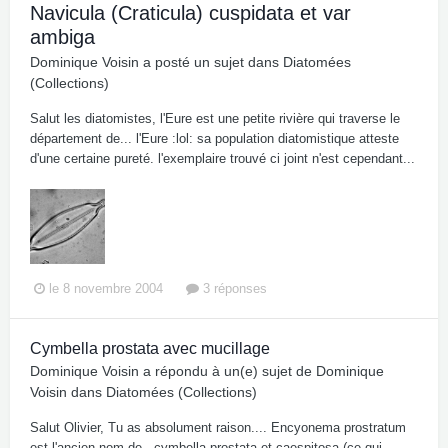
Navicula (Craticula) cuspidata et var
ambiga
Dominique Voisin
a posté un sujet dans
Diatomées
(Collections)
Salut les diatomistes, l'Eure est une petite rivière qui traverse le
département de... l'Eure :lol: sa population diatomistique atteste
d'une certaine pureté. l'exemplaire trouvé ci joint n'est cependant...
le 8 novembre 2004
3 réponses
Cymbella prostata avec mucillage
Dominique Voisin
a répondu à un(e) sujet de
Dominique
Voisin
dans
Diatomées (Collections)
Salut Olivier, Tu as absolument raison.... Encyonema prostratum
est l'ancien nom de...cymbella prostata et caespitosa (ce qui