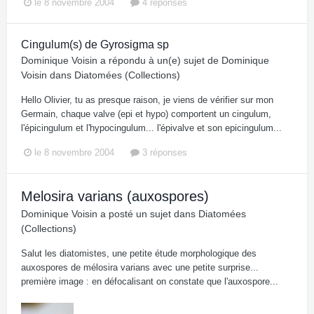
le 8 novembre 2004
4 réponses
Cingulum(s) de Gyrosigma sp
Dominique Voisin
a répondu à un(e) sujet de
Dominique
Voisin
dans
Diatomées (Collections)
Hello Olivier, tu as presque raison, je viens de vérifier sur mon
Germain, chaque valve (epi et hypo) comportent un cingulum,
l'épicingulum et l'hypocingulum... l'épivalve et son epicingulum...
le 8 novembre 2004
3 réponses
Melosira varians (auxospores)
Dominique Voisin
a posté un sujet dans
Diatomées
(Collections)
Salut les diatomistes, une petite étude morphologique des
auxospores de mélosira varians avec une petite surprise...
première image : en défocalisant on constate que l'auxospore...