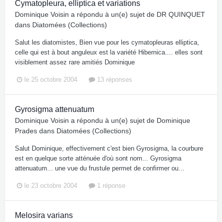
Cymatopleura, elliptica et variations
Dominique Voisin
a répondu à un(e) sujet de
DR QUINQUET
dans
Diatomées (Collections)
Salut les diatomistes, Bien vue pour les cymatopleuras elliptica,
celle qui est à bout anguleux est la variété Hibernica.... elles sont
visiblement assez rare amitiés Dominique
le 25 octobre 2004
13 réponses
Gyrosigma attenuatum
Dominique Voisin
a répondu à un(e) sujet de
Dominique
Prades
dans
Diatomées (Collections)
Salut Dominique, effectivement c'est bien Gyrosigma, la courbure
est en quelque sorte atténuée d'où sont nom... Gyrosigma
attenuatum... une vue du frustule permet de confirmer ou...
le 23 octobre 2004
1 réponse
Melosira varians