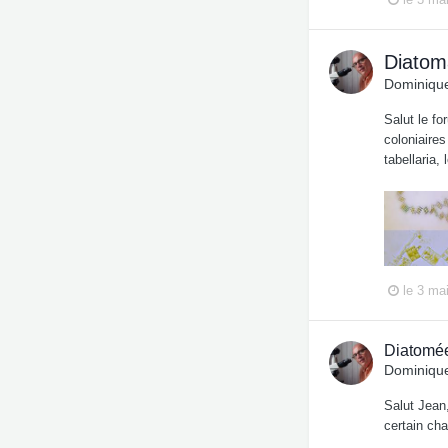
Diatoma
Dominique
Salut le f
coloniaires
tabellaria,
le 3 ma
Diatomée
Dominique
Salut Jean
certain ch