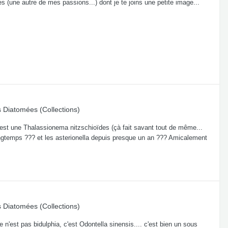
s (une autre de mes passions...) dont je te joins une petite image...
s
Diatomées (Collections)
, c'est une Thalassionema nitzschioïdes (çà fait savant tout de même...
longtemps ??? et les asterionella depuis presque un an ??? Amicalement
s
Diatomées (Collections)
ce n'est pas bidulphia, c'est Odontella sinensis.... c'est bien un sous