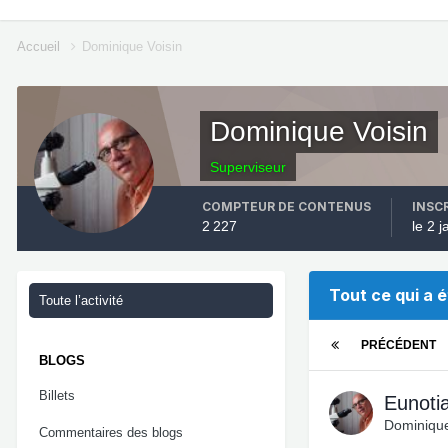
Accueil
Dominique Voisin
Dominique Voisin
Superviseur
COMPTEUR DE CONTENUS
INSC
2 227
le 2 
Tout ce qui a 
Toute l’activité
PRÉCÉDENT
BLOGS
Billets
Eunoti
Dominique
Commentaires des blogs