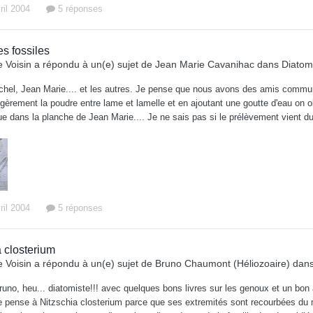
ril 2004
5 réponses
s fossiles
 Voisin
a répondu à un(e) sujet de
Jean Marie Cavanihac
dans
Diatom
chel, Jean Marie.... et les autres. Je pense que nous avons des amis communs
égèrement la poudre entre lame et lamelle et en ajoutant une goutte d'eau on 
e dans la planche de Jean Marie.... Je ne sais pas si le prélèvement vient d
ril 2004
5 réponses
a closterium
 Voisin
a répondu à un(e) sujet de
Bruno Chaumont (Héliozoaire)
dan
runo, heu... diatomiste!!! avec quelques bons livres sur les genoux et un bon
e pense à Nitzschia closterium parce que ses extremités sont recourbées du mê