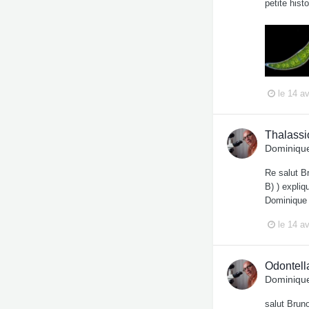
petite hist
le 14 av
Thalassi
Dominique
Re salut Br
B) ) expli
Dominique
le 14 av
Odontell
Dominique
salut Bruno