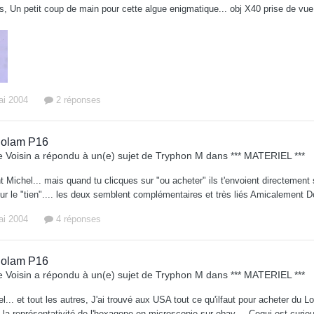
us, Un petit coup de main pour cette algue enigmatique... obj X40 prise de
ai 2004
2 réponses
olam P16
 Voisin
a répondu à un(e) sujet de
Tryphon M
dans
*** MATERIEL ***
Michel... mais quand tu clicques sur "ou acheter" ils t'envoient directement s
sur le "tien".... les deux semblent complémentaires et très liés Amicalement 
ai 2004
4 réponses
olam P16
 Voisin
a répondu à un(e) sujet de
Tryphon M
dans
*** MATERIEL ***
l... et tout les autres, J'ai trouvé aux USA tout ce qu'ilfaut pour acheter du 
 la représentativité de l'hexagone en microscopie sur ebay.... Cequi est curieu