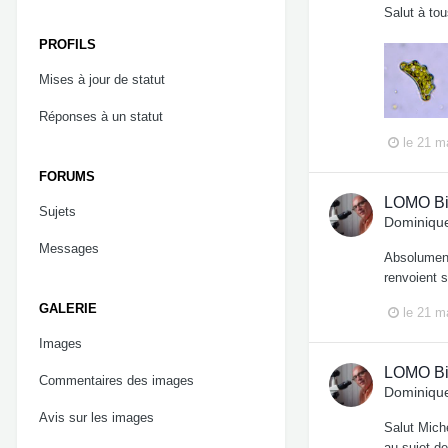
Salut à to
PROFILS
Mises à jour de statut
Réponses à un statut
le 21 m
FORUMS
LOMO Bi
Sujets
Dominique
Messages
Absolument 
renvoient 
GALERIE
le 21 m
Images
LOMO Bi
Commentaires des images
Dominique
Avis sur les images
Salut Miche
au sujet de