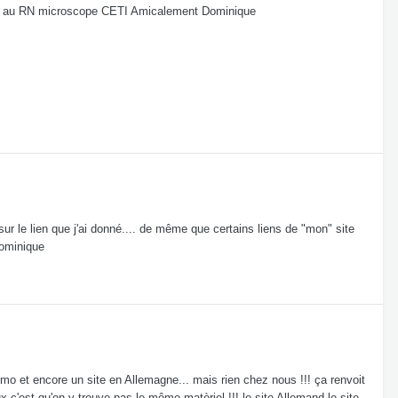
 vue au RN microscope CETI Amicalement Dominique
ur le lien que j'ai donné.... de même que certains liens de "mon" site
Dominique
Lomo et encore un site en Allemagne... mais rien chez nous !!! ça renvoit
x c'est qu'on y trouve pas le même matèriel !!! le site Allemand le site