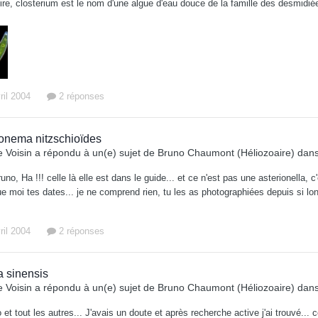
oire, closterium est le nom d'une algue d'eau douce de la famille des desmidiée
ril 2004
2 réponses
onema nitzschioïdes
 Voisin
a répondu à un(e) sujet de
Bruno Chaumont (Héliozoaire)
dan
uno, Ha !!! celle là elle est dans le guide... et ce n'est pas une asterionella
que moi tes dates... je ne comprend rien, tu les as photographiées depuis si 
ril 2004
2 réponses
a sinensis
 Voisin
a répondu à un(e) sujet de
Bruno Chaumont (Héliozoaire)
dan
 et tout les autres... J'avais un doute et après recherche active j'ai trouvé... 