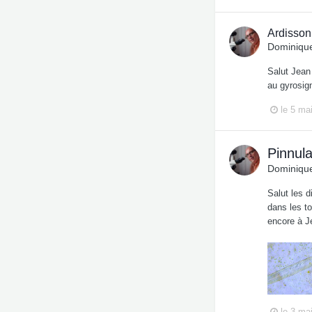
Ardisson
Dominique
Salut Jean 
au gyrosig
le 5 ma
Pinnula
Dominique
Salut les d
dans les to
encore à J
le 3 ma