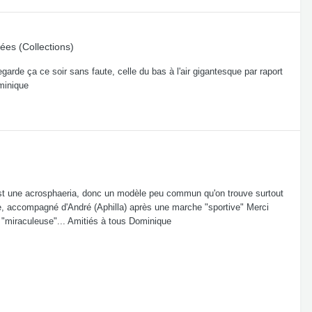
ées (Collections)
arde ça ce soir sans faute, celle du bas à l'air gigantesque par raport
minique
 c'est une acrosphaeria, donc un modèle peu commun qu'on trouve surtout
tude, accompagné d'André (Aphilla) après une marche "sportive" Merci
e "miraculeuse"... Amitiés à tous Dominique