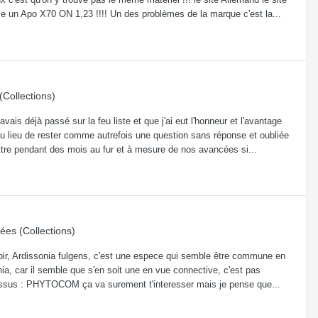
e un Apo X70 ON 1,23 !!!! Un des problèmes de la marque c'est la...
Collections)
ais déjà passé sur la feu liste et que j'ai eut l'honneur et l'avantage
au lieu de rester comme autrefois une question sans réponse et oubliée
ttre pendant des mois au fur et à mesure de nos avancées si...
ées (Collections)
Loir, Ardissonia fulgens, c'est une espece qui semble être commune en
hia, car il semble que s'en soit une en vue connective, c'est pas
à dessus : PHYTOCOM ça va surement t'interesser mais je pense que...