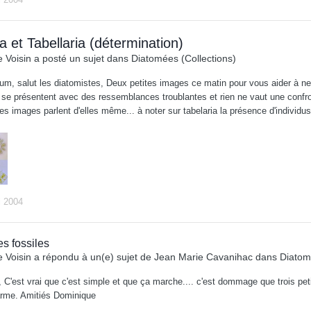
 et Tabellaria (détermination)
 Voisin
a posté un sujet dans
Diatomées (Collections)
orum, salut les diatomistes, Deux petites images ce matin pour vous aider à n
 se présentent avec des ressemblances troublantes et rien ne vaut une confron
 les images parlent d'elles même... à noter sur tabelaria la présence d'individus 
i 2004
s fossiles
 Voisin
a répondu à un(e) sujet de
Jean Marie Cavanihac
dans
Diatom
, C'est vrai que c'est simple et que ça marche.... c'est dommage que trois pe
arme. Amitiés Dominique