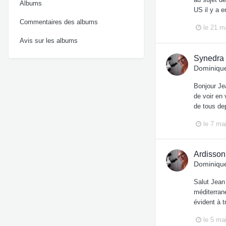
Albums
US il y a 
Commentaires des albums
le 21 m
Avis sur les albums
Synedra 
Dominique
Bonjour Jea
de voir en 
de tous de
le 7 ma
Ardisson
Dominique
Salut Jean
méditerrané
évident à 
le 5 ma