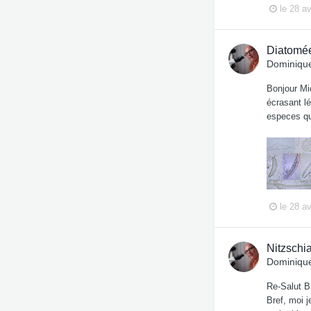
le 28 av
Diatomée
Dominique
Bonjour Mi
écrasant l
especes qu
le 28 av
Nitzschi
Dominique
Re-Salut B
Bref, moi j