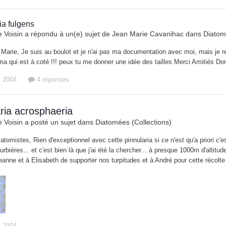
ia fulgens
 Voisin
a répondu à un(e) sujet de
Jean Marie Cavanihac
dans
Diatom
Marie, Je suis au boulot et je n'ai pas ma documentation avec moi, mais je reg
ma qui est à coté !!! peux tu me donner une idée des tailles Merci Amitiés Do
i 2004
4 réponses
ria acrosphaeria
 Voisin
a posté un sujet dans
Diatomées (Collections)
iatomistes, Rien d'exceptionnel avec cette pinnularia si ce n'est qu'a priori
urbières... et c'est bien là que j'ai été la chercher... à presque 1000m d'alti
eanne et à Elisabeth de supporter nos turpitudes et à André pour cette récolt
i 2004