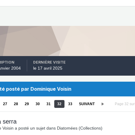
RIPTION
DERNIÈRE VISITE
janvier 2004
le 17 avril 2025
été posté par Dominique Voisin
27
28
29
30
31
32
33
SUIVANT
Page 32 su
a serra
 Voisin
a posté un sujet dans
Diatomées (Collections)