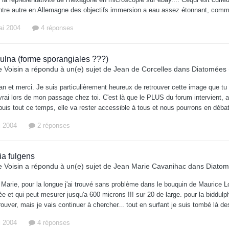
entre autre en Allemagne des objectifs immersion a eau assez étonnant, comm
ai 2004
4 réponses
ulna (forme sporangiales ???)
 Voisin
a répondu à un(e) sujet de
Jean de Corcelles
dans
Diatomées (
n et merci. Je suis particulièrement heureux de retrouver cette image que tu av
vrai lors de mon passage chez toi. C'est là que le PLUS du forum intervient, 
puis tout ce temps, elle va rester accessible à tous et nous pourrons en déba
i 2004
2 réponses
ia fulgens
 Voisin
a répondu à un(e) sujet de
Jean Marie Cavanihac
dans
Diatom
 Marie, pour la longue j'ai trouvé sans problème dans le bouquin de Maurice 
e et qui peut mesurer jusqu'a 600 microns !!! sur 20 de large. pour la biddulp
trouver, mais je vais continuer à chercher... tout en surfant je suis tombé l
i 2004
4 réponses