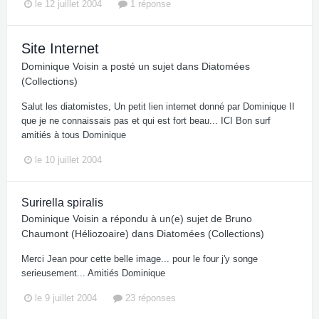
le 12 juillet 2004
1 réponse
Site Internet
Dominique Voisin
a posté un sujet dans
Diatomées
(Collections)
Salut les diatomistes, Un petit lien internet donné par Dominique II
que je ne connaissais pas et qui est fort beau... ICI Bon surf
amitiés à tous Dominique
le 10 juillet 2004
Surirella spiralis
Dominique Voisin
a répondu à un(e) sujet de
Bruno
Chaumont (Héliozoaire)
dans
Diatomées (Collections)
Merci Jean pour cette belle image... pour le four j'y songe
serieusement... Amitiés Dominique
le 9 juillet 2004
23 réponses