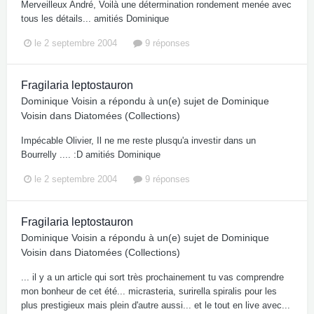
Merveilleux André, Voilà une détermination rondement menée avec
tous les détails... amitiés Dominique
le 2 septembre 2004
9 réponses
Fragilaria leptostauron
Dominique Voisin
a répondu à un(e) sujet de
Dominique
Voisin
dans
Diatomées (Collections)
Impécable Olivier, Il ne me reste plusqu'a investir dans un
Bourrelly .... :D amitiés Dominique
le 2 septembre 2004
9 réponses
Fragilaria leptostauron
Dominique Voisin
a répondu à un(e) sujet de
Dominique
Voisin
dans
Diatomées (Collections)
... il y a un article qui sort très prochainement tu vas comprendre
mon bonheur de cet été... micrasteria, surirella spiralis pour les
plus prestigieux mais plein d'autre aussi... et le tout en live avec...