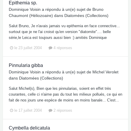
Epithemia sp.
Dominique Voisin
a répondu à un(e) sujet de
Bruno
Chaumont (Héliozoaire)
dans
Diatomées (Collections)
Salut Bruno, Je n'avais jamais vu epithemia en face connective...
surtout que je ne l'ai croisé qu'en version "diatomite".... belle
série,le Leica est toujours aussi bien :) amitiés Dominique
le 23 juillet 2004
4 réponses
Pinnularia gibba
Dominique Voisin
a répondu à un(e) sujet de
Michel Verolet
dans
Diatomées (Collections)
Salut Michel(s), Bien que les pinnularias, soient en effet très
courantes, celle ci n'aime pas du tout les milieux pollués, ce qui en
fait de nos jours une espèce de moins en moins banale... C'est...
le 17 juillet 2004
2 réponses
Cymbella delicatula