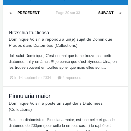
PRÉCÉDENT
Page 30 sur 33
SUIVANT
Nitzschia fructicosa
Dominique Voisin
a répondu à un(e) sujet de
Dominique
Prades
dans
Diatomées (Collections)
:lol: salut Dominique, C'est normal que tu ne trouve pas cette
diatomée... il y en à huit !!! je pense que c'est Synedra Ulna, on
les trouve souvent en touffes sphérique mais elles sont...
le 16 septembre 2004
4 réponses
Pinnularia maior
Dominique Voisin
a posté un sujet dans
Diatomées
(Collections)
Salut les diatomistes, Pinnularia maior, est une belle et grande
diatomée de 200µm (pour celle là en tout cas...) le raphé est