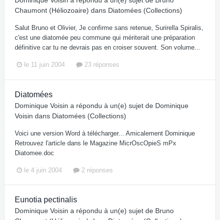
Dominique Voisin
a répondu à un(e) sujet de
Bruno
Chaumont (Héliozoaire)
dans
Diatomées (Collections)
Salut Bruno et Olivier, Je confirme sans retenue, Surirella Spiralis,
c'est une diatomée peu commune qui mériterait une préparation
définitive car tu ne devrais pas en croiser souvent. Son volume...
le 11 juin 2004
23 réponses
Diatomées
Dominique Voisin
a répondu à un(e) sujet de
Dominique
Voisin
dans
Diatomées (Collections)
Voici une version Word à télécharger... Amicalement Dominique
Retrouvez l'article dans le Magazine MicrOscOpieS mPx
Diatomee.doc
le 4 juin 2004
2 réponses
Eunotia pectinalis
Dominique Voisin
a répondu à un(e) sujet de
Bruno