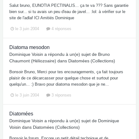
Salut bruno, EUNOTIA PECTINALIS... ça te va ??? Sans garantie
bien sur... si tu avais un peu d'eau de javel... :lol: à vérifier sur le
site de l'adlaf ICI Amitiés Dominique
le 3 juin 2004
4 réponses
Diatoma mesodon
Dominique Voisin
a répondu à un(e) sujet de
Bruno
Chaumont (Héliozoaire)
dans
Diatomées (Collections)
Bonsoir Bruno, Merci pour tes encouragements, ça fait toujours
plaisir de ce décarcasser pour quelque chose et surtout pour
quelqu'un... :) Bravo pour diatoma mesodon que je ne...
le 3 juin 2004
3 réponses
Diatomées
Dominique Voisin
a répondu à un(e) sujet de
Dominique
Voisin
dans
Diatomées (Collections)
Bonsoir le forum, Encore un petit détail technique et de