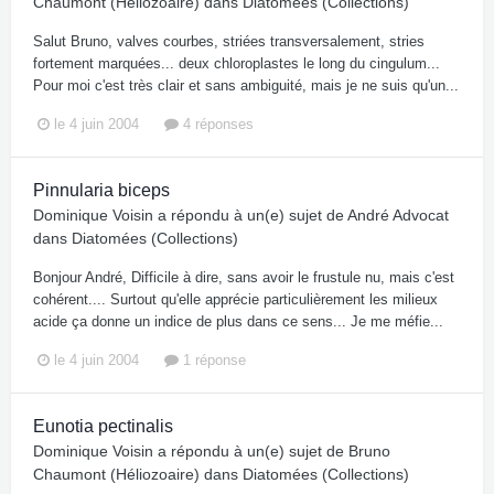
Chaumont (Héliozoaire)
dans
Diatomées (Collections)
Salut Bruno, valves courbes, striées transversalement, stries
fortement marquées... deux chloroplastes le long du cingulum...
Pour moi c'est très clair et sans ambiguité, mais je ne suis qu'un...
le 4 juin 2004
4 réponses
Pinnularia biceps
Dominique Voisin
a répondu à un(e) sujet de
André Advocat
dans
Diatomées (Collections)
Bonjour André, Difficile à dire, sans avoir le frustule nu, mais c'est
cohérent.... Surtout qu'elle apprécie particulièrement les milieux
acide ça donne un indice de plus dans ce sens... Je me méfie...
le 4 juin 2004
1 réponse
Eunotia pectinalis
Dominique Voisin
a répondu à un(e) sujet de
Bruno
Chaumont (Héliozoaire)
dans
Diatomées (Collections)