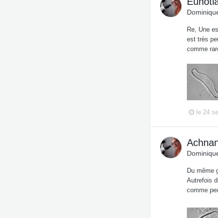
Eunoti
Dominique
Re, Une es
est très p
comme rare
le 24 s
Achnant
Dominique
Du même gen
Autrefois d
comme peu 