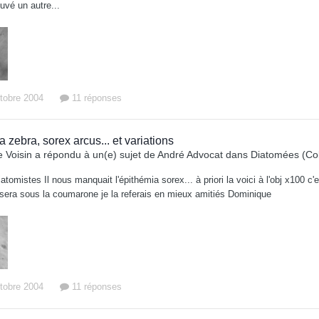
rouvé un autre...
ctobre 2004
11 réponses
 zebra, sorex arcus... et variations
 Voisin
a répondu à un(e) sujet de
André Advocat
dans
Diatomées (Col
iatomistes Il nous manquait l'épithémia sorex... à priori la voici à l'obj x100 c
 sera sous la coumarone je la referais en mieux amitiés Dominique
ctobre 2004
11 réponses