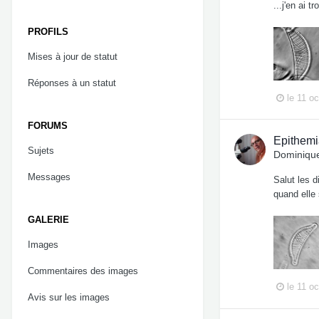
...j'en ai t
PROFILS
Mises à jour de statut
Réponses à un statut
le 11 o
FORUMS
Epithemia
Sujets
Dominique
Messages
Salut les d
quand elle
GALERIE
Images
Commentaires des images
le 11 o
Avis sur les images