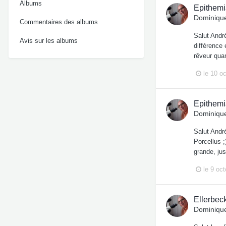
Albums
Epithemia
Dominique
Commentaires des albums
Salut Andr
Avis sur les albums
différence 
rêveur quan
le 10 o
Epithemia
Dominique
Salut André
Porcellus 
grande, ju
le 9 oc
Ellerbec
Dominique