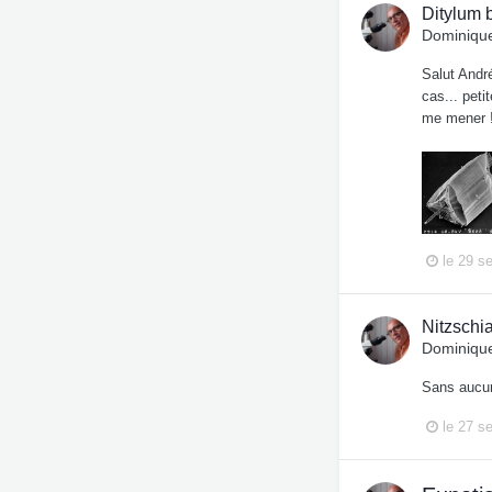
Ditylum 
Dominique
Salut André
cas... peti
me mener !!
le 29 s
Nitzschi
Dominique
Sans aucun
le 27 s