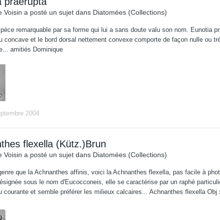
a praerupta
 Voisin
a posté un sujet dans
Diatomées (Collections)
pèce remarquable par sa forme qui lui a sans doute valu son nom. Eunotia pr
eu concave et le bord dorsal nettement convexe comporte de façon nulle ou trè
... amitiés Dominique
eptembre 2004
hes flexella (Kütz.)Brun
 Voisin
a posté un sujet dans
Diatomées (Collections)
re que la Achnanthes affinis, voici la Achnanthes flexella, pas facile à phot
ésignée sous le nom d'Eucocconeis, elle se caractérise par un raphé particuliè
courante et semble préférer les milieux calcaires... Achnanthes flexella Obj