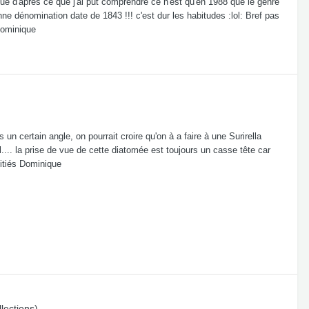
ue d'après ce que j'ai put comprendre ce n'est qu'en 1988 que le genre
enne dénomination date de 1843 !!! c'est dur les habitudes :lol: Bref pas
Dominique
 un certain angle, on pourrait croire qu'on à a faire à une Surirella
l.... la prise de vue de cette diatomée est toujours un casse tête car
itiés Dominique
lections)