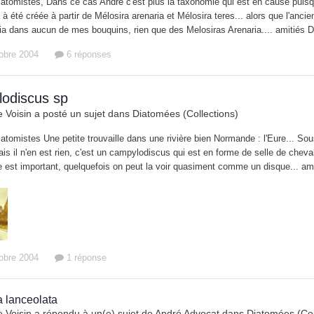
diatomistes, Dans ce cas André c'est plus la taxonomie qui est en cause puisq
 à été créée à partir de Mélosira arenaria et Mélosira teres... alors que l'anci
kia dans aucun de mes bouquins, rien que des Melosiras Arenaria.... amitiés 
tobre 2004
6 réponses
odiscus sp
 Voisin
a posté un sujet dans
Diatomées (Collections)
iatomistes Une petite trouvaille dans une rivière bien Normande : l'Eure... Sous
ais il n'en est rien, c'est un campylodiscus qui est en forme de selle de cheva
 est important, quelquefois on peut la voir quasiment comme un disque... am
tobre 2004
1 réponse
 lanceolata
 Voisin
a répondu à un(e) sujet de
André Advocat
dans
Diatomées (Col