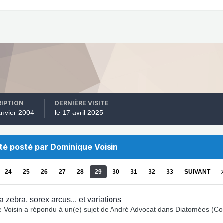
RIPTION
DERNIÈRE VISITE
janvier 2004
le 17 avril 2025
été posté par Dominique Voisin
24
25
26
27
28
29
30
31
32
33
SUIVANT
 zebra, sorex arcus... et variations
 Voisin
a répondu à un(e) sujet de
André Advocat
dans
Diatomées (Col