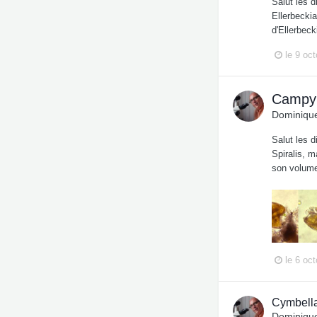
Salut les 
Ellerbeckia
d'Ellerbec
le 9 oc
Campyl
Dominique
Salut les d
Spiralis, m
son volume
le 6 oc
Cymbella
Dominique