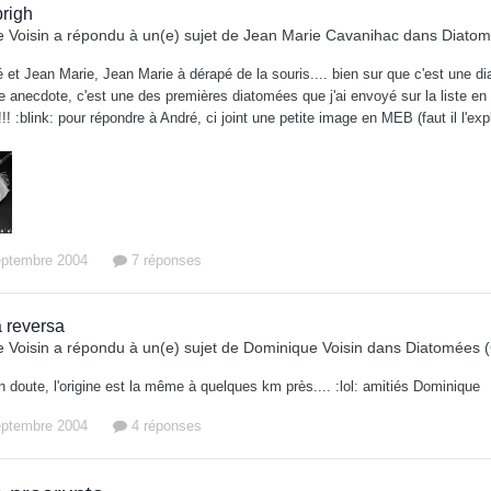
brigh
 Voisin
a répondu à un(e) sujet de
Jean Marie Cavanihac
dans
Diatom
 et Jean Marie, Jean Marie à dérapé de la souris.... bien sur que c'est une di
te anecdote, c'est une des premières diatomées que j'ai envoyé sur la liste en
! :blink: pour répondre à André, ci joint une petite image en MEB (faut il l'expl
eptembre 2004
7 réponses
a reversa
 Voisin
a répondu à un(e) sujet de
Dominique Voisin
dans
Diatomées (
 doute, l'origine est la même à quelques km près.... :lol: amitiés Dominique
eptembre 2004
4 réponses