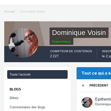
Accueil
Dominique Voisin
Dominique Voisin
Superviseur
COMPTEUR DE CONTENUS
INSC
2 227
le 2 
Tout ce qui a 
Toute l’activité
PRÉCÉDENT
BLOGS
Billets
Epithemia
Dominique
Commentaires des blogs