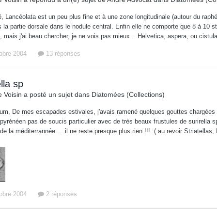
, Lancéolata est un peu plus fine et à une zone longitudinale (autour du raphé)
s la partie dorsale dans le nodule central. Enfin elle ne comporte que 8 à 10 s
 mais j'ai beau chercher, je ne vois pas mieux... Helvetica, aspera, ou cistula
tobre 2004
13 réponses
lla sp
 Voisin
a posté un sujet dans
Diatomées (Collections)
orum, De mes escapades estivales, j'avais ramené quelques gouttes chargées de
 pyrénéen pas de soucis particulier avec de très beaux frustules de surirella sp
e la méditerrannée.... il ne reste presque plus rien !!! :( au revoir Striatellas,
tobre 2004
2 réponses