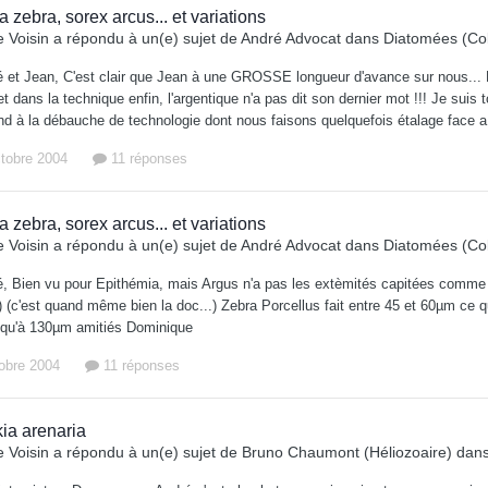
 zebra, sorex arcus... et variations
 Voisin
a répondu à un(e) sujet de
André Advocat
dans
Diatomées (Col
é et Jean, C'est clair que Jean à une GROSSE longueur d'avance sur nous... 
et dans la technique enfin, l'argentique n'a pas dit son dernier mot !!! Je sui
d à la débauche de technologie dont nous faisons quelquefois étalage face a la 
ctobre 2004
11 réponses
 zebra, sorex arcus... et variations
 Voisin
a répondu à un(e) sujet de
André Advocat
dans
Diatomées (Col
, Bien vu pour Epithémia, mais Argus n'a pas les extèmités capitées comme la 
;) (c'est quand même bien la doc...) Zebra Porcellus fait entre 45 et 60µm ce
squ'à 130µm amitiés Dominique
tobre 2004
11 réponses
kia arenaria
 Voisin
a répondu à un(e) sujet de
Bruno Chaumont (Héliozoaire)
dan