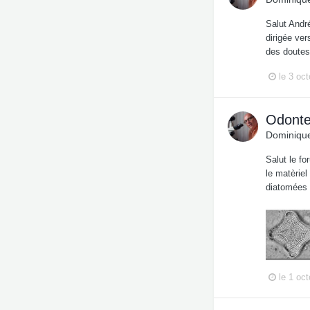
Salut André
dirigée ver
des doutes,
le 3 oc
Odonte
Dominique
Salut le f
le matèriel
diatomées d
le 1 oc