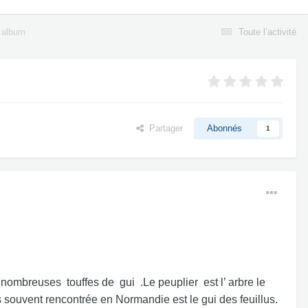
 album
Toute l’activité
Partager
Abonnés
1
ombreuses touffes de gui .Le peuplier est l’ arbre le
s souvent rencontrée en Normandie est le gui des feuillus.