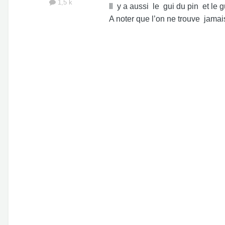
1,5 k
Il y a aussi le gui du pin et le 
A noter que l’on ne trouve jamai