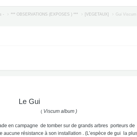
s -
*** OBSERVATIONS (EXPOSES ) ***
[VEGETAUX]
Gui Viscum
Le Gui
Viscum album )
(
enade en campagne de tomber sur de grands arbres porteurs de n
e aucune résistance à son installation . (L’espèce de gui la plu