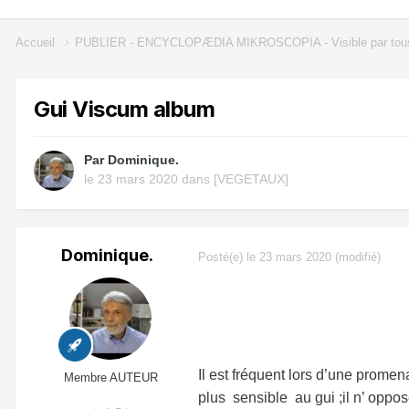
Accueil
PUBLIER - ENCYCLOPÆDIA MIKROSCOPIA - Visible par tou
Gui Viscum album
Par
Dominique.
le 23 mars 2020
dans
[VEGETAUX]
Dominique.
Posté(e)
le 23 mars 2020
(modifié)
Il est fréquent lors d’une prom
Membre AUTEUR
plus sensible au gui ;il n’ oppos