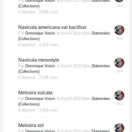
Par
Dominique Voisin
,
le 8 avril 2010
dans
Diatomées
(Collections)
0
réponse
2 006
vues
Navicula americana var bacillius
Par
Dominique Voisin
,
le 8 avril 2010
dans
Diatomées
(Collections)
0
réponse
1 543
vues
Navicula mesostyle
Par
Dominique Voisin
,
le 8 avril 2010
dans
Diatomées
(Collections)
0
réponse
2 136
vues
Melosira sulcata
Par
Dominique Voisin
,
le 8 avril 2010
dans
Diatomées
(Collections)
0
réponse
1 956
vues
Melosira sol
Par
Dominique Voisin
,
le 8 avril 2010
dans
Diatomées