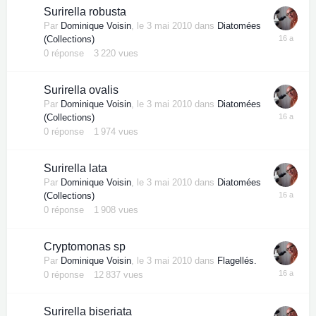
Surirella robusta
Par
Dominique Voisin
,
le 3 mai 2010
dans
Diatomées
(Collections)
0
réponse
3 220
vues
Surirella ovalis
Par
Dominique Voisin
,
le 3 mai 2010
dans
Diatomées
(Collections)
0
réponse
1 974
vues
Surirella lata
Par
Dominique Voisin
,
le 3 mai 2010
dans
Diatomées
(Collections)
0
réponse
1 908
vues
Cryptomonas sp
Par
Dominique Voisin
,
le 3 mai 2010
dans
Flagellés.
0
réponse
12 837
vues
Surirella biseriata