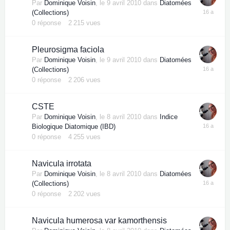
Par
Dominique Voisin
,
le 9 avril 2010
dans
Diatomées
(Collections)
0
réponse
2 215
vues
Pleurosigma faciola
Par
Dominique Voisin
,
le 9 avril 2010
dans
Diatomées
(Collections)
0
réponse
2 206
vues
CSTE
Par
Dominique Voisin
,
le 8 avril 2010
dans
Indice
Biologique Diatomique (IBD)
0
réponse
4 255
vues
Navicula irrotata
Par
Dominique Voisin
,
le 8 avril 2010
dans
Diatomées
(Collections)
0
réponse
2 202
vues
Navicula humerosa var kamorthensis