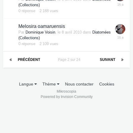
(Collections)
0
réponse
2 188
vues
Melosira oamaruensis
Par
Dominique Voisin
,
le 8 avril 2010
dans
Diatomées
(Collections)
0
réponse
2 109
vues
PRÉCÉDENT
Page 2 sur 24
SUIVANT
Langue
Thème
Nous contacter
Cookies
Mikroscopia
Powered by Invision Community