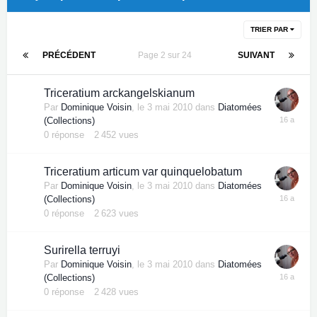
TRIER PAR
PRÉCÉDENT
Page 2 sur 24
SUIVANT
Triceratium arckangelskianum
Par
Dominique Voisin
,
le 3 mai 2010
dans
Diatomées
(Collections)
0
réponse
2 452
vues
Triceratium articum var quinquelobatum
Par
Dominique Voisin
,
le 3 mai 2010
dans
Diatomées
(Collections)
0
réponse
2 623
vues
Surirella terruyi
Par
Dominique Voisin
,
le 3 mai 2010
dans
Diatomées
(Collections)
0
réponse
2 428
vues