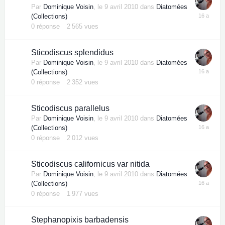
Par
Dominique Voisin
,
le 9 avril 2010
dans
Diatomées
(Collections)
0
réponse
2 565
vues
Sticodiscus splendidus
Par
Dominique Voisin
,
le 9 avril 2010
dans
Diatomées
(Collections)
0
réponse
2 352
vues
Sticodiscus parallelus
Par
Dominique Voisin
,
le 9 avril 2010
dans
Diatomées
(Collections)
0
réponse
2 012
vues
Sticodiscus californicus var nitida
Par
Dominique Voisin
,
le 9 avril 2010
dans
Diatomées
(Collections)
0
réponse
1 977
vues
Stephanopixis barbadensis