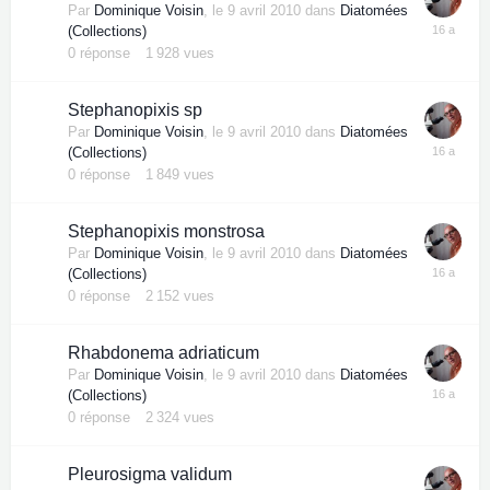
Par
Dominique Voisin
,
le 9 avril 2010
dans
Diatomées
(Collections)
0
réponse
1 928
vues
Stephanopixis sp
Par
Dominique Voisin
,
le 9 avril 2010
dans
Diatomées
(Collections)
0
réponse
1 849
vues
Stephanopixis monstrosa
Par
Dominique Voisin
,
le 9 avril 2010
dans
Diatomées
(Collections)
0
réponse
2 152
vues
Rhabdonema adriaticum
Par
Dominique Voisin
,
le 9 avril 2010
dans
Diatomées
(Collections)
0
réponse
2 324
vues
Pleurosigma validum