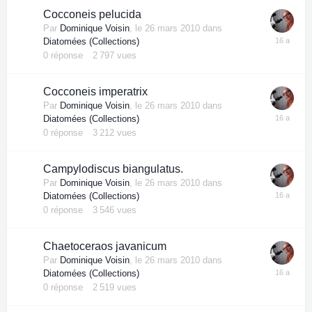
Cocconeis pelucida
Par
Dominique Voisin
,
le 26 mars 2010
dans
Diatomées (Collections)
0
réponse
2 797
vues
Cocconeis imperatrix
Par
Dominique Voisin
,
le 26 mars 2010
dans
Diatomées (Collections)
0
réponse
3 212
vues
Campylodiscus biangulatus.
Par
Dominique Voisin
,
le 26 mars 2010
dans
Diatomées (Collections)
0
réponse
3 546
vues
Chaetoceraos javanicum
Par
Dominique Voisin
,
le 26 mars 2010
dans
Diatomées (Collections)
0
réponse
2 519
vues