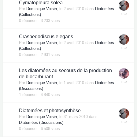
Cymatopleura solea
Par
Dominique Voisin
,
le 2 avril 2010
dans
Diatomées
(Collections)
0
réponse
3 233
vues
Craspedodiscus elegans
Par
Dominique Voisin
,
le 2 avril 2010
dans
Diatomées
(Collections)
0
réponse
2 931
vues
Les diatomées au secours de la production
de biocarburant
Par
Dominique Voisin
,
le 1 avril 2010
dans
Diatomées
(Discussions)
1
réponse
4 840
vues
Diatomées et photosynthèse
Par
Dominique Voisin
,
le 31 mars 2010
dans
Diatomées (Discussions)
0
réponse
6 508
vues