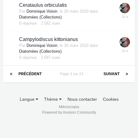
Cerataulus orbiculatis
Par
Dominique Voisin
,
le 26 mars 2010
dans
Diatomées (Collections)
0
réponse
2 582
vues
Campylodiscus kittonianus
Par
Dominique Voisin
,
le 26 mars 2010
dans
Diatomées (Collections)
0
réponse
2 697
vues
PRÉCÉDENT
Page 3 sur 24
SUIVANT
Langue
Thème
Nous contacter
Cookies
Mikroscopia
Powered by Invision Community