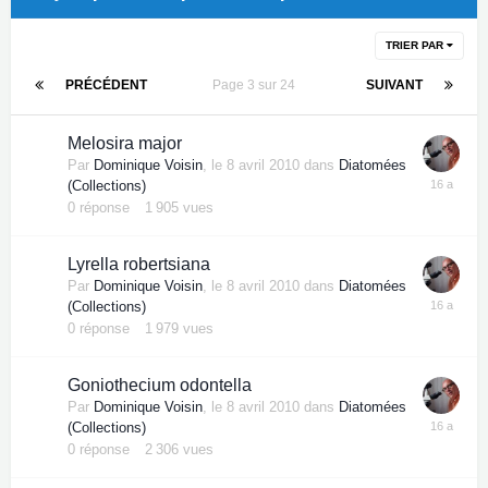
TRIER PAR
PRÉCÉDENT
Page 3 sur 24
SUIVANT
Melosira major
Par
Dominique Voisin
,
le 8 avril 2010
dans
Diatomées
(Collections)
0
réponse
1 905
vues
Lyrella robertsiana
Par
Dominique Voisin
,
le 8 avril 2010
dans
Diatomées
(Collections)
0
réponse
1 979
vues
Goniothecium odontella
Par
Dominique Voisin
,
le 8 avril 2010
dans
Diatomées
(Collections)
0
réponse
2 306
vues