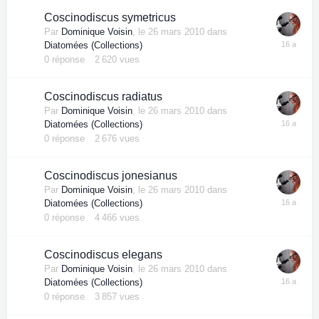
Coscinodiscus symetricus
Par
Dominique Voisin
,
le 26 mars 2010
dans
Diatomées (Collections)
0
réponse
2 620
vues
Coscinodiscus radiatus
Par
Dominique Voisin
,
le 26 mars 2010
dans
Diatomées (Collections)
0
réponse
2 676
vues
Coscinodiscus jonesianus
Par
Dominique Voisin
,
le 26 mars 2010
dans
Diatomées (Collections)
0
réponse
4 466
vues
Coscinodiscus elegans
Par
Dominique Voisin
,
le 26 mars 2010
dans
Diatomées (Collections)
0
réponse
3 857
vues