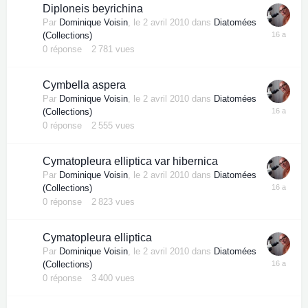
Diploneis beyrichina
Par
Dominique Voisin
,
le 2 avril 2010
dans
Diatomées
(Collections)
0
réponse
2 781
vues
Cymbella aspera
Par
Dominique Voisin
,
le 2 avril 2010
dans
Diatomées
(Collections)
0
réponse
2 555
vues
Cymatopleura elliptica var hibernica
Par
Dominique Voisin
,
le 2 avril 2010
dans
Diatomées
(Collections)
0
réponse
2 823
vues
Cymatopleura elliptica
Par
Dominique Voisin
,
le 2 avril 2010
dans
Diatomées
(Collections)
0
réponse
3 400
vues