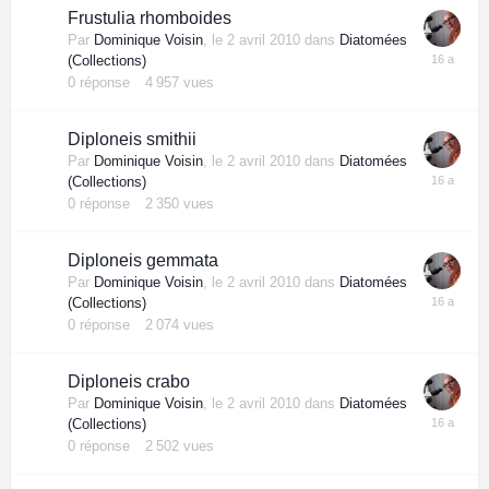
Frustulia rhomboides
Par
Dominique Voisin
,
le 2 avril 2010
dans
Diatomées
(Collections)
0
réponse
4 957
vues
Diploneis smithii
Par
Dominique Voisin
,
le 2 avril 2010
dans
Diatomées
(Collections)
0
réponse
2 350
vues
Diploneis gemmata
Par
Dominique Voisin
,
le 2 avril 2010
dans
Diatomées
(Collections)
0
réponse
2 074
vues
Diploneis crabo
Par
Dominique Voisin
,
le 2 avril 2010
dans
Diatomées
(Collections)
0
réponse
2 502
vues