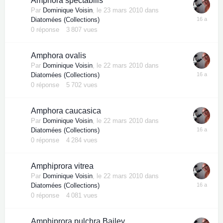
Amphora spectabilis
Par
Dominique Voisin
,
le 23 mars 2010
dans
Diatomées (Collections)
0
réponse
3 807
vues
Amphora ovalis
Par
Dominique Voisin
,
le 22 mars 2010
dans
Diatomées (Collections)
0
réponse
5 702
vues
Amphora caucasica
Par
Dominique Voisin
,
le 22 mars 2010
dans
Diatomées (Collections)
0
réponse
4 284
vues
Amphiprora vitrea
Par
Dominique Voisin
,
le 22 mars 2010
dans
Diatomées (Collections)
0
réponse
4 081
vues
Amphiprora pulchra Bailey