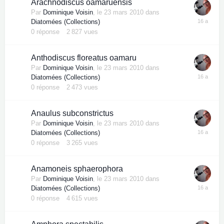
Arachnodiscus oamaruensis
Par
Dominique Voisin
,
le 23 mars 2010
dans
Diatomées (Collections)
0
réponse
2 827
vues
Anthodiscus floreatus oamaru
Par
Dominique Voisin
,
le 23 mars 2010
dans
Diatomées (Collections)
0
réponse
2 473
vues
Anaulus subconstrictus
Par
Dominique Voisin
,
le 23 mars 2010
dans
Diatomées (Collections)
0
réponse
3 265
vues
Anamoneis sphaerophora
Par
Dominique Voisin
,
le 23 mars 2010
dans
Diatomées (Collections)
0
réponse
4 615
vues