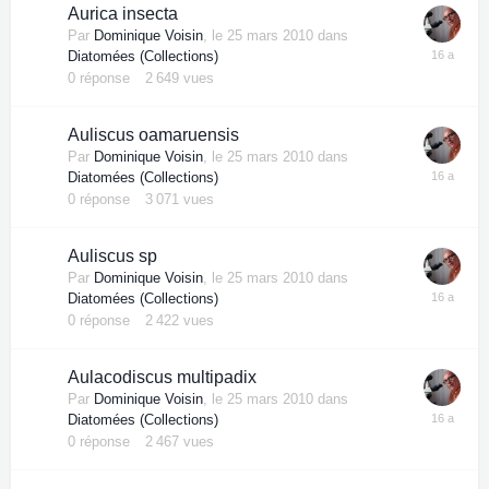
Aurica insecta
Par
Dominique Voisin
,
le 25 mars 2010
dans
Diatomées (Collections)
0
réponse
2 649
vues
Auliscus oamaruensis
Par
Dominique Voisin
,
le 25 mars 2010
dans
Diatomées (Collections)
0
réponse
3 071
vues
Auliscus sp
Par
Dominique Voisin
,
le 25 mars 2010
dans
Diatomées (Collections)
0
réponse
2 422
vues
Aulacodiscus multipadix
Par
Dominique Voisin
,
le 25 mars 2010
dans
Diatomées (Collections)
0
réponse
2 467
vues