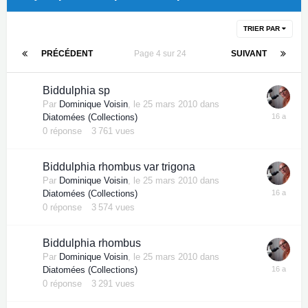
TRIER PAR
PRÉCÉDENT
Page 4 sur 24
SUIVANT
Biddulphia sp
Par
Dominique Voisin
,
le 25 mars 2010
dans
Diatomées (Collections)
0
réponse
3 761
vues
Biddulphia rhombus var trigona
Par
Dominique Voisin
,
le 25 mars 2010
dans
Diatomées (Collections)
0
réponse
3 574
vues
Biddulphia rhombus
Par
Dominique Voisin
,
le 25 mars 2010
dans
Diatomées (Collections)
0
réponse
3 291
vues