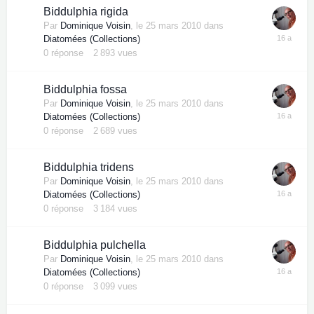
Biddulphia rigida
Par
Dominique Voisin
,
le 25 mars 2010
dans
Diatomées (Collections)
0
réponse
2 893
vues
Biddulphia fossa
Par
Dominique Voisin
,
le 25 mars 2010
dans
Diatomées (Collections)
0
réponse
2 689
vues
Biddulphia tridens
Par
Dominique Voisin
,
le 25 mars 2010
dans
Diatomées (Collections)
0
réponse
3 184
vues
Biddulphia pulchella
Par
Dominique Voisin
,
le 25 mars 2010
dans
Diatomées (Collections)
0
réponse
3 099
vues