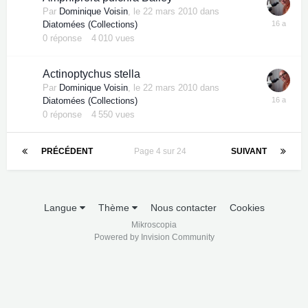
Par
Dominique Voisin
,
le 22 mars 2010
dans
Diatomées (Collections)
0
réponse
4 010
vues
Actinoptychus stella
Par
Dominique Voisin
,
le 22 mars 2010
dans
Diatomées (Collections)
0
réponse
4 550
vues
PRÉCÉDENT
Page 4 sur 24
SUIVANT
Langue
Thème
Nous contacter
Cookies
Mikroscopia
Powered by Invision Community