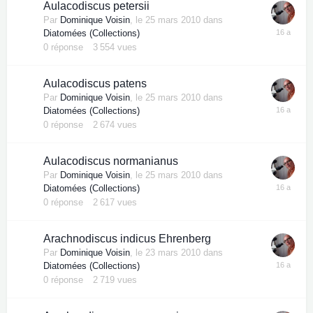
Aulacodiscus petersii
Par
Dominique Voisin
,
le 25 mars 2010
dans
Diatomées (Collections)
0
réponse
3 554
vues
Aulacodiscus patens
Par
Dominique Voisin
,
le 25 mars 2010
dans
Diatomées (Collections)
0
réponse
2 674
vues
Aulacodiscus normanianus
Par
Dominique Voisin
,
le 25 mars 2010
dans
Diatomées (Collections)
0
réponse
2 617
vues
Arachnodiscus indicus Ehrenberg
Par
Dominique Voisin
,
le 23 mars 2010
dans
Diatomées (Collections)
0
réponse
2 719
vues