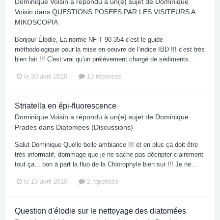
Dominique Voisin
a répondu à un(e) sujet de
Dominique
Voisin
dans
QUESTIONS POSEES PAR LES VISITEURS A
MIKOSCOPIA
Bonjour Élodie, La norme NF T 90-354 c'est le guide
méthodologique pour la mise en oeuvre de l'indice IBD !!! c'est très
bien fait !!! C'est vrai qu'un prélèvement chargé de sédiments...
le 20 avril 2010
13 réponses
Striatella en épi-fluorescence
Dominique Voisin
a répondu à un(e) sujet de
Dominique
Prades
dans
Diatomées (Discussions)
Salut Dominique Quelle belle ambiance !!! et en plus ça doit être
très informatif, dommage que je ne sache pas décripter clairement
tout ça... bon à part la fluo de la Chlorophyle bien sur !!! Je ne...
le 19 avril 2010
2 réponses
Question d'élodie sur le nettoyage des diatomées