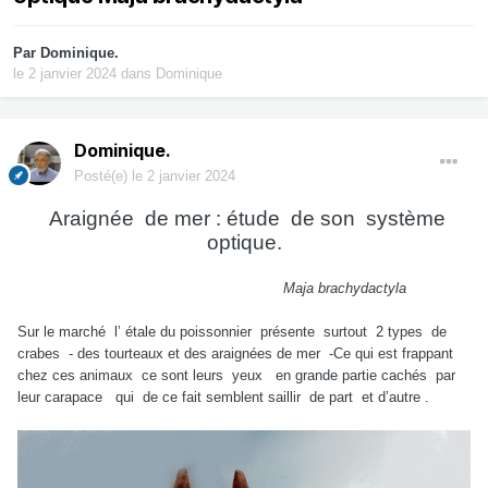
Par
Dominique.
le 2 janvier 2024
dans
Dominique
Dominique.
Posté(e)
le 2 janvier 2024
Araignée
de mer : étude
de son
système
optique.
Maja brachydactyla
Sur le marché
l’ étale du poissonnier
présente
surtout
2 types
de
crabes
- des tourteaux et des araignées de mer
-Ce qui est frappant
chez ces animaux
ce sont leurs
yeux
en grande partie cachés
par
leur carapace
qui
de ce fait semblent saillir
de part
et d’autre .