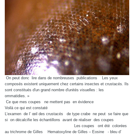
On peut donc
lire dans de nombreuses
publications
Les yeux
composés existent uniquement chez certains insectes et crustacés. Ils
sont constitués d'un grand nombre d'unités visuelles : les
ommatidies. »
Ce que mes coupes
ne mettent pas
en évidence
Voilà ce qui est constaté
L’examen
de l’ œil des crustacés
de type crabe
ne peut
se faire que
si
on décalcifie les échantillons
avant de réaliser
des coupes
Les coupes
ont été
colorées
au trichrome de Gilles
Hematoxyline de Gilles – Eosine
- bleu d’