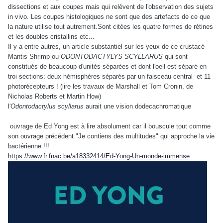
dissections et aux coupes mais qui relèvent de l'observation des sujets
in vivo. Les coupes histologiques ne sont que des artefacts de ce que
la nature utilise tout autrement.Sont citées les quatre formes de rétines
et les doubles cristallins etc...
Il y a entre autres, un article substantiel sur les yeux de ce crustacé
Mantis Shrimp ou
ODONTODACTYLYS SCYLLARUS
qui sont
constitués de beaucoup d'unités séparées et dont l'oeil est séparé en
troi sections: deux hémisphères séparés par un faisceau central et 11
photorécepteurs ! (lire les travaux de Marshall et Tom Cronin, de
Nicholas Roberts et Martin How)
l'
Odontodactylus scyllarus
aurait une vision dodecachromatique
ouvrage de Ed Yong est à lire absolument car il bouscule tout comme
son ouvrage précédent "Je contiens des multitudes" qui approche la vie
bactérienne !!!
https://www.fr.fnac.be/a18332414/Ed-Yong-Un-monde-immense