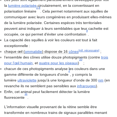
la
lumière polarisée
circulairement, en la convertissant en
2
,
8
polarisation linéaire
. Cela permet notamment aux squilles de
communiquer avec leurs congénères en produisant elles-mêmes
de la lumière polarisée. Certaines espèces très territoriales
peuvent ainsi indiquer à leurs semblables que leur cachette est
9
occupée, ce qui permet d'éviter une confrontation
.
La capacité des squilles à voir les couleurs est tout à fait
exceptionnelle :
[réf. nécessaire]
chaque œil (
ommatidie
) dispose de 16
cônes
;
l'ensemble des cônes utilise douze photopigments (contre
trois
10
pour l'œil humain
, et
quatre pour les oiseaux
)
;
chacun de ces photopigments analyse les couleurs dans une
2
gamme différente de longueurs d'onde
, y compris la
lumière
ultraviolette
jusqu'à une longueur d'onde de 300
nm
(en
revanche ils ne semblent pas sensibles aux
infrarouges
).
Enfin, cet animal peut facilement détecter la lumière
11
fluorescente
.
L'information visuelle provenant de la rétine semble être
transformée en nombreux trains de signaux parallèles menant