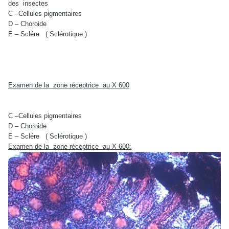
des
insectes
C –Cellules pigmentaires
D – Choroide
E – Sclére
( Sclérotique )
Examen de la
zone réceptrice
au X 600
C –Cellules pigmentaires
D – Choroide
E – Sclére
( Sclérotique )
Examen de la
zone réceptrice
au X 600: