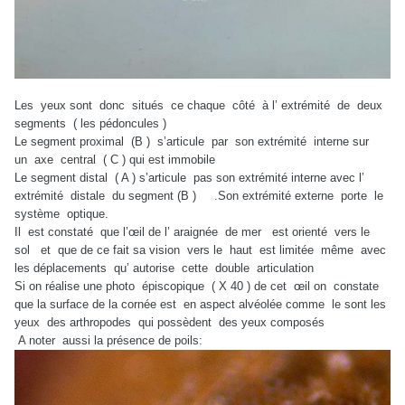
Les
yeux sont
donc
situés
ce chaque
côté
à l’ extrémité
de
deux
segments
( les pédoncules )
Le segment proximal
(B )
s’articule
par
son extrémité
interne sur
un
axe
central
( C ) qui est immobile
Le segment distal
( A ) s’articule
pas son extrémité interne avec l’
extrémité
distale
du segment (B )
.Son extrémité externe
porte
le
système
optique.
Il
est constaté
que l’œil de l’ araignée
de mer
est orienté
vers le
sol
et
que de ce fait sa vision
vers le
haut
est limitée
même
avec
les déplacements
qu’ autorise
cette
double
articulation
Si on réalise une photo
épiscopique
( X 40 ) de cet
œil on
constate
que la surface de la cornée est
en aspect alvéolée comme
le sont les
yeux
des arthropodes
qui possèdent
des yeux composés
A noter
aussi la présence de poils: