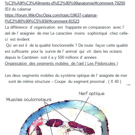
%C3%A9l%C3%A9ments-d%E2%80%99anatomie/#comment-79200
Œil du calamar
https://forum.MikrOscOpia.com/topic/19637-calamar-
l%E2%80%99%C5%93il/#comment-81523
La différence
d’ organisation
est
frappante en comparaison
avec l’
œil de l’ araignée
de mer Le caractère
moins
sophistiqué
chez celle-
ci
est évident
Qu’ en est il
de la qualité fonctionnelle ? De toute
façon cette qualité
est suffisante
pour la
survie de l’ animal
qui
vit
dans les océans
depuis le Cambrien
soit il a y 500 millions d’ années
Organisation
des segments mobiles
de l’œil ( Les Pédoncules )
Les deux segments mobiles du système optique de l’ araignée de mer
sont de même structure – Coupe
du segment proximal . ( X 40 )