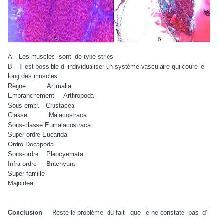
A – Les muscles
sont
de type striés
B – Il est possible d’ individualiser un système vasculaire qui coure le
long des muscles
Règne
Animalia
Embranchement
Arthropoda
Sous-embr.
Crustacea
Classe
Malacostraca
Sous-classe
Eumalacostraca
Super-ordre
Eucarida
Ordre
Decapoda
Sous-ordre
Pleocyemata
Infra-ordre
Brachyura
Super-famille
Majoidea
Conclusion
Reste le probléme
du fait
que
je ne constate
pas
d’