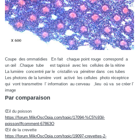
Coupe
des ommatidies
En fait
chaque point rouge
correspond
a
un œil
.Chaque
tube
est tapissé
avec les
cellules de la rétine
La lumière
concentré par le
cristallin va
pénétrer dans
ces tubes
Les photons de la lumière
vont
activé
les cellules
photo réceptrice
qui
vont transmettre
l’ information
au cerveau
,lieu
où va
se créer l’
image
Par comparaison
Œil du poisson
https://forum.MikrOscOpia.com/topic/17094-%C5%93il-
poisson/#comment-67863O
Œil de la crevette
https://forum.MikrOscOpia.com/topic/19097-crevettes-2-