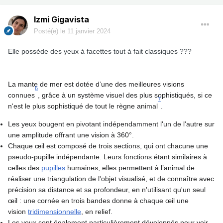
Izmi Gigavista
Posté(e)
le 11 janvier 2024
Elle possède des yeux à facettes tout à fait classiques ???
La mante de mer est dotée d’une des meilleures visions
6
connues
, grâce à un système visuel des plus sophistiqués, si ce
7
n'est le plus sophistiqué de tout le règne animal
.
Les yeux bougent en pivotant indépendamment l'un de l'autre sur
une amplitude offrant une vision à 360°.
Chaque œil est composé de trois sections, qui ont chacune une
pseudo-pupille indépendante. Leurs fonctions étant similaires à
celles des
pupilles
humaines, elles permettent à l’animal de
réaliser une triangulation de l'objet visualisé, et de connaître avec
précision sa distance et sa profondeur, en n'utilisant qu'un seul
œil : une cornée en trois bandes donne à chaque œil une
vision
tridimensionnelle
, en relief.
Les yeux sont également particulièrement développés pour voir