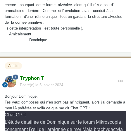
encore pourquoi cette forme alvéolée alors qu" il n' y a pas d'
ommatidies derrière -Comme si l' évolution avait conduit à la
formation d'une rétine unique tout en gardant la structure alvéolée
de la cornée primitive .
( cette interprétation est toute personnelle ).
Amicalement
Dominique
Admin
Tryphon T
Posté(e)
le 5 janvier 2024
Bonjour Dominique,
Tes yeux composés qui n'en sont pas m'intriguent, alors j'ai demandé à
mon IA préférée et voilà ce que me dit Chat GPT :
Chat GPT:
L'étude détaillée de Dominique sur le forum Mikroscopia
concernant l'œil de l'araignée de mer Maja brachydactyla