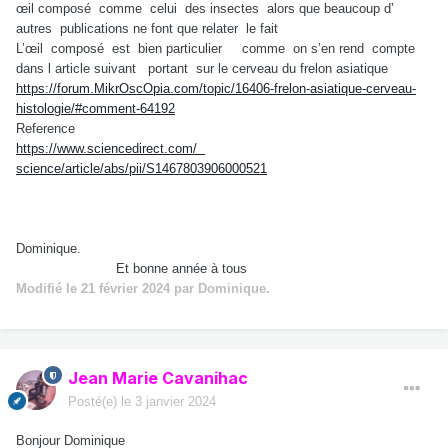
œil composé
comme celui des insectes
alors que beaucoup d’
autres
publications ne font que relater
le fait
L’œil
composé
est
bien particulier
comme
on s’en rend
compte
dans l article suivant
portant
sur le cerveau du frelon asiatique
https://forum.MikrOscOpia.com/topic/16406-frelon-asiatique-cerveau-
histologie/#comment-64192
Reference
https://www.sciencedirect.com/
science/article/abs/pii/S1467803906000521
Dominique.
Et bonne année à tous
Modifié
le 21 février 2024
par Dominique.
Jean Marie Cavanihac
Posté(e)
le 3 janvier 2024
Bonjour Dominique