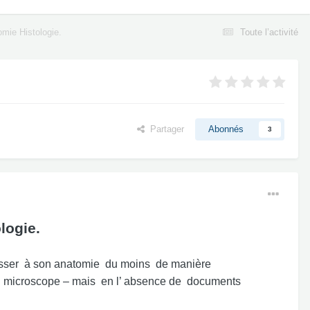
omie Histologie.
Toute l’activité
Partager
Abonnés
3
logie.
resser à son anatomie du moins de manière
u au microscope – mais en l’ absence de documents