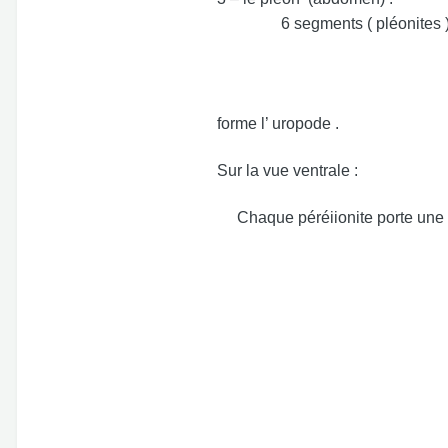
6 segments ( pléonites ) 5 
Le 6 éme est so
Sur le telson sont f
Sur la face ventrale du p
forme l’ uropode .
Sur la vue ventrale :
Chaque péréiionite porte une 