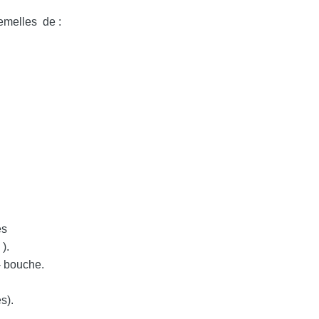
emelles de :
es
).
ouche.
).