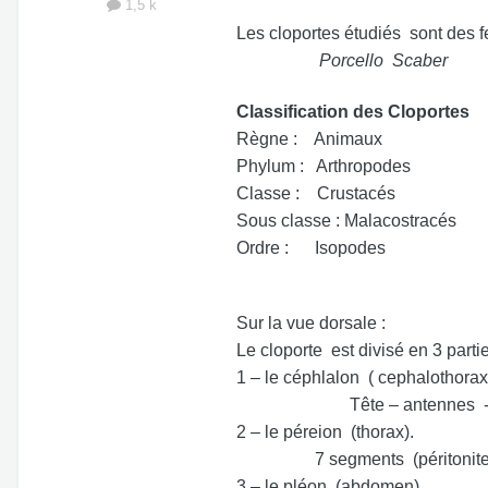
1,5 k
Les cloportes étudiés sont des f
Porcello Scaber
Classification des Cloportes
Règne : Animaux
Phylum : Arthropodes
Classe : Crustacés
Sous classe : Malacostracés
Ordre : Isopodes
Sur la vue dorsale :
Le cloporte est divisé en 3 parti
1 – le céphlalon ( cephalothorax 
Tête – antennes - b
2 – le péreion (thorax).
7 segments (péritonites
3 – le pléon (abdomen) .