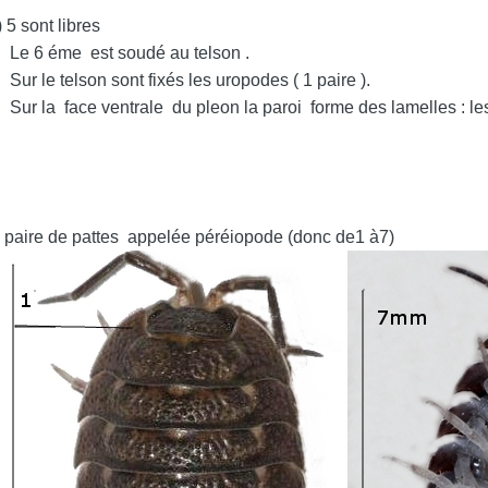
sont libres
udé au telson .
ixés les uropodes ( 1 paire ).
leon la paroi forme des lamelles : les pleopodes 
paire de pattes appelée péréiopode (donc de1 à7)