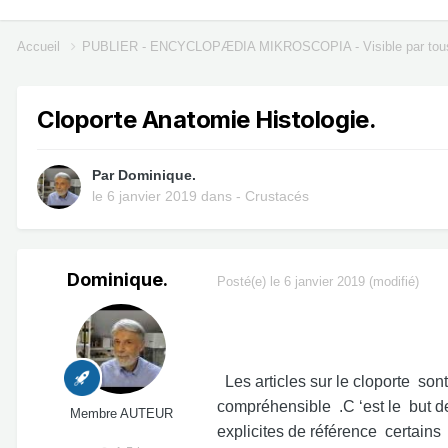
Accueil
PUBLIER - ENCYCLOPÆDIA MIKROSCOPIA - Visible par tou
Cloporte Anatomie Histologie.
Par
Dominique.
le 6 janvier 2019
dans
- Crustacés
Dominique.
Posté(e)
le 6 janvier 2019
(modifié)
Les articles sur le cloporte s
compréhensible .C ‘est le but d
Membre AUTEUR
explicites de référence certains 