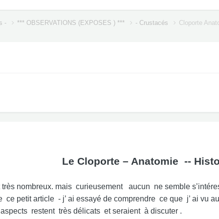
s -
*** OBSERVATIONS (EXPOSES ) ***
- Crustacés
Cloporte Anat
Le Cloporte – Anatomie -- Histo
ont très nombreux. mais curieusement aucun ne semble s’inté
e ce petit article - j’ ai essayé de comprendre ce que j’ ai v
aspects restent très délicats et seraient à discuter .