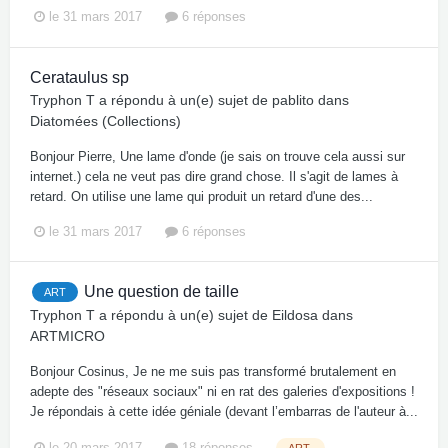
le 31 mars 2017
6 réponses
Cerataulus sp
Tryphon T
a répondu à un(e) sujet de
pablito
dans
Diatomées (Collections)
Bonjour Pierre, Une lame d'onde (je sais on trouve cela aussi sur
internet.) cela ne veut pas dire grand chose. Il s'agit de lames à
retard. On utilise une lame qui produit un retard d'une des...
le 31 mars 2017
6 réponses
Une question de taille
ART
Tryphon T
a répondu à un(e) sujet de
Eildosa
dans
ARTMICRO
Bonjour Cosinus, Je ne me suis pas transformé brutalement en
adepte des "réseaux sociaux" ni en rat des galeries d'expositions !
Je répondais à cette idée géniale (devant l’embarras de l'auteur à...
le 20 mars 2017
18 réponses
ART-