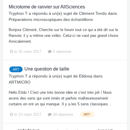
Microtome de ranvier sur AllSciences
Tryphon T
a répondu à un(e) sujet de
Clément Tondo
dans
Préparations microscopiques des échantillons
Bonjour Clément, Cherche sur le forum tout ce qui a été dit sur le
Ranvier, il y a même une vidéo. Celui-ci ne vaut pas grand chose.
Amicalement.
le 16 mars 2017
5 réponses
Une question de taille
ART
Tryphon T
a répondu à un(e) sujet de
Eildosa
dans
ARTMICRO
Hello Eildo ! C'est une très bonne idée et c'est très joli ! Nous
avons des sens qui sont innés et parfois malheureusement
certains en ont un qui manque. Il y a les 5 sens classiques...
le 13 mars 2017
18 réponses
ART-