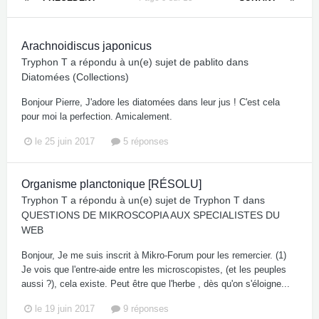
Arachnoidiscus japonicus
Tryphon T
a répondu à un(e) sujet de
pablito
dans
Diatomées (Collections)
Bonjour Pierre, J'adore les diatomées dans leur jus ! C'est cela
pour moi la perfection. Amicalement.
le 25 juin 2017
5 réponses
Organisme planctonique [RÉSOLU]
Tryphon T
a répondu à un(e) sujet de
Tryphon T
dans
QUESTIONS DE MIKROSCOPIA AUX SPECIALISTES DU
WEB
Bonjour, Je me suis inscrit à Mikro-Forum pour les remercier. (1)
Je vois que l'entre-aide entre les microscopistes, (et les peuples
aussi ?), cela existe. Peut être que l'herbe , dès qu'on s'éloigne...
le 19 juin 2017
9 réponses