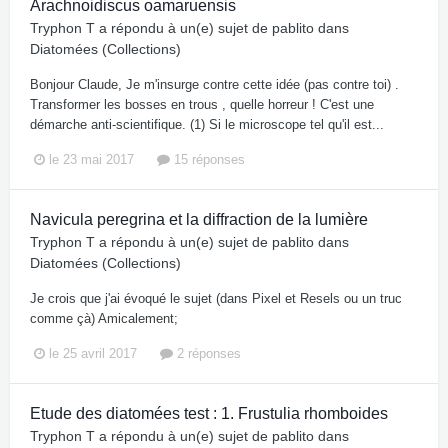
Arachnoidiscus oamaruensis
Tryphon T
a répondu à un(e) sujet de
pablito
dans
Diatomées (Collections)
Bonjour Claude, Je m'insurge contre cette idée (pas contre toi) .
Transformer les bosses en trous , quelle horreur ! C'est une
démarche anti-scientifique. (1) Si le microscope tel qu'il est...
le 23 mai 2017
15 réponses
Navicula peregrina et la diffraction de la lumière
Tryphon T
a répondu à un(e) sujet de
pablito
dans
Diatomées (Collections)
Je crois que j'ai évoqué le sujet (dans Pixel et Resels ou un truc
comme çà) Amicalement;
le 25 avril 2017
2 réponses
Etude des diatomées test : 1. Frustulia rhomboides
Tryphon T
a répondu à un(e) sujet de
pablito
dans