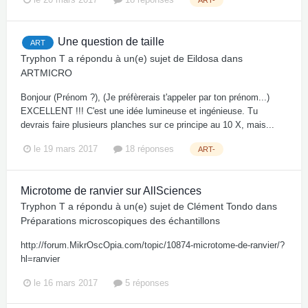
Une question de taille
ART
Tryphon T
a répondu à un(e) sujet de
Eildosa
dans
ARTMICRO
Bonjour (Prénom ?), (Je préfèrerais t'appeler par ton prénom...)
EXCELLENT !!! C'est une idée lumineuse et ingénieuse. Tu
devrais faire plusieurs planches sur ce principe au 10 X, mais...
le 19 mars 2017
18 réponses
ART-
Microtome de ranvier sur AllSciences
Tryphon T
a répondu à un(e) sujet de
Clément Tondo
dans
Préparations microscopiques des échantillons
http://forum.MikrOscOpia.com/topic/10874-microtome-de-ranvier/?
hl=ranvier
le 16 mars 2017
5 réponses