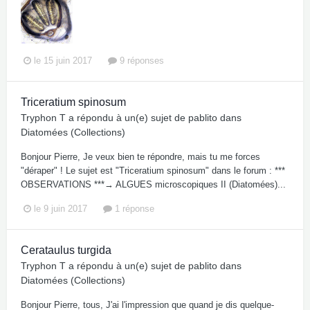
le 15 juin 2017
9 réponses
Triceratium spinosum
Tryphon T
a répondu à un(e) sujet de
pablito
dans
Diatomées (Collections)
Bonjour Pierre, Je veux bien te répondre, mais tu me forces
"déraper" ! Le sujet est "Triceratium spinosum" dans le forum : ***
OBSERVATIONS ***→ ALGUES microscopiques II (Diatomées)...
le 9 juin 2017
1 réponse
Cerataulus turgida
Tryphon T
a répondu à un(e) sujet de
pablito
dans
Diatomées (Collections)
Bonjour Pierre, tous, J'ai l'impression que quand je dis quelque-