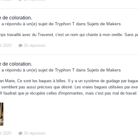
 de coloration.
T
a répondu à un(e) sujet de
Tryphon T
dans
Sujets de Makers
mps travaillé avec du Travenol, c'est un nom qui chante à mon oreille. Sans p
ût 2020
26 réponses
 de coloration.
T
a répondu à un(e) sujet de
Tryphon T
dans
Sujets de Makers
n Marie, Ce sont les baques à billes. Il y a un système de guidage par bagues à b
semblent pas aussi précises que désiré. Les vraies bagues utilisées par exe
 Il faudrait que je récupère celles d'imprimantes, mais c'est pas mal de travail.
ût 2020
26 réponses