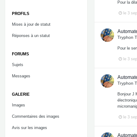
Pour la dil
le 3 se
PROFILS
Mises à jour de statut
Automate
Réponses à un statut
Tryphon 
Pour le ser
FORUMS
le 3 se
Sujets
Messages
Automate
Tryphon 
Bonjour J M
GALERIE
électroniq
Images
micromanip
Commentaires des images
le 3 se
Avis sur les images
Automate