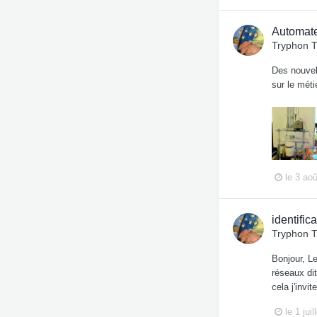
Automate
Tryphon 
Des nouvell
sur le mét
le 3 ao
identific
Tryphon 
Bonjour, Le
réseaux dit
cela j'invi
le 1 jui