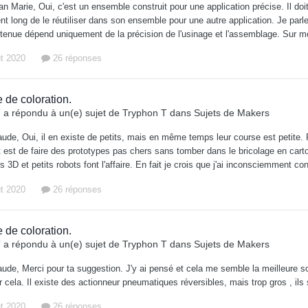
n Marie, Oui, c'est un ensemble construit pour une application précise. Il doit 
 long de le réutiliser dans son ensemble pour une autre application. Je parle
tenue dépend uniquement de la précision de l'usinage et l'assemblage. Sur mon
ût 2020
26 réponses
 de coloration.
T
a répondu à un(e) sujet de
Tryphon T
dans
Sujets de Makers
aude, Oui, il en existe de petits, mais en même temps leur course est petite
ut est de faire des prototypes pas chers sans tomber dans le bricolage en ca
 3D et petits robots font l'affaire. En fait je crois que j'ai inconsciemment 
ût 2020
26 réponses
 de coloration.
T
a répondu à un(e) sujet de
Tryphon T
dans
Sujets de Makers
ude, Merci pour ta suggestion. J'y ai pensé et cela me semble la meilleure so
r cela. Il existe des actionneur pneumatiques réversibles, mais trop gros , i
ût 2020
26 réponses