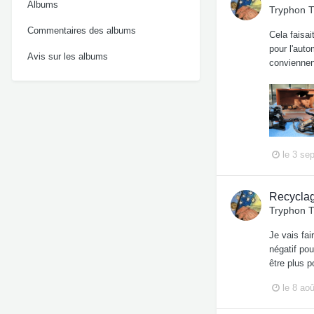
Albums
Tryphon 
Commentaires des albums
Cela faisa
pour l'auto
Avis sur les albums
conviennen
le 3 se
Recyclag
Tryphon 
Je vais fai
négatif pou
être plus p
le 8 ao