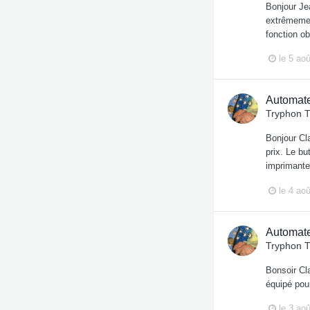
Bonjour Jea
extrêmement
fonction ob
le 5 ao
Automate
Tryphon 
Bonjour Cl
prix. Le b
imprimantes
le 4 ao
Automate
Tryphon 
Bonsoir Cla
équipé pou
le 3 ao