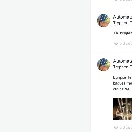
Automate
Tryphon 
J'ai longte
le 3 ao
Automate
Tryphon 
Bonjour Jea
bagues me 
ordinaires.
le 3 ao