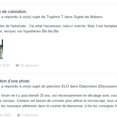
 de coloration.
T
a répondu à un(e) sujet de
Tryphon T
dans
Sujets de Makers
es de l'automate : J'ai refait l'ascenseur, celui-ci marche. Mais il est horripil
ier, revoyez vos hypothèses Bla bla Bla
ût 2020
26 réponses
ation d'une photo
T
a répondu à un(e) sujet de
plancton ELO
dans
Diatomées (Discussion
 forum né il y aura bientôt 20 ans, est nécessairement en décalage avec ceux 
s sociaux. Certains ont besoin de conseils pour utiliser le microscope, tous 
te les nouveaux adhérents dans le courrier de bienvenue, à lire les consignes
llet 2020
3 réponses