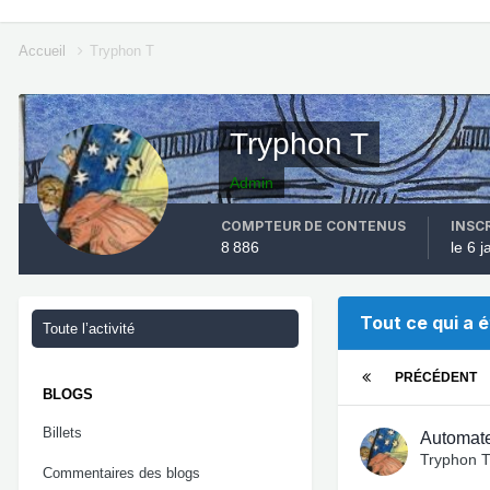
Accueil
Tryphon T
Tryphon T
Admin
COMPTEUR DE CONTENUS
INSC
8 886
le 6 
Tout ce qui a 
Toute l’activité
PRÉCÉDENT
BLOGS
Billets
Automate
Tryphon 
Commentaires des blogs