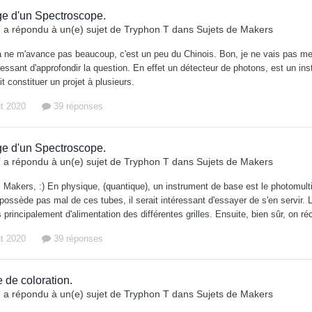
e d'un Spectroscope.
T
a répondu à un(e) sujet de
Tryphon T
dans
Sujets de Makers
a ne m'avance pas beaucoup, c'est un peu du Chinois. Bon, je ne vais pas 
ressant d'approfondir la question. En effet un détecteur de photons, est un i
it constituer un projet à plusieurs.
ût 2020
39 réponses
e d'un Spectroscope.
T
a répondu à un(e) sujet de
Tryphon T
dans
Sujets de Makers
 Makers, :) En physique, (quantique), un instrument de base est le photomultipl
ossède pas mal de ces tubes, il serait intéressant d'essayer de s'en servir. 
principalement d'alimentation des différentes grilles. Ensuite, bien sûr, on réc
ût 2020
39 réponses
 de coloration.
T
a répondu à un(e) sujet de
Tryphon T
dans
Sujets de Makers