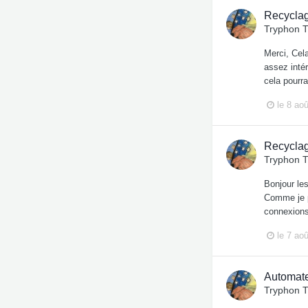
Recyclag
Tryphon 
Merci, Cel
assez inté
cela pourra
le 8 ao
Recyclag
Tryphon 
Bonjour les
Comme je p
connexions 
le 7 ao
Automate
Tryphon 