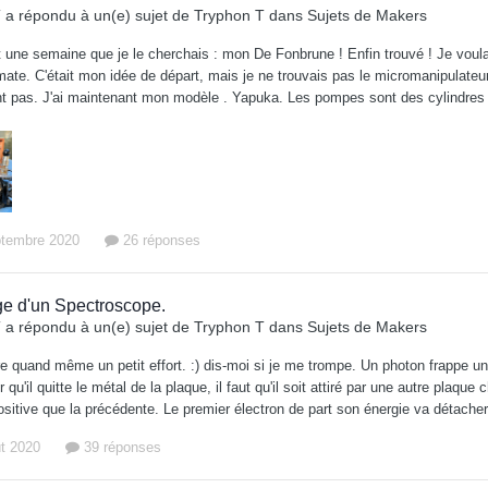
T
a répondu à un(e) sujet de
Tryphon T
dans
Sujets de Makers
it une semaine que je le cherchais : mon De Fonbrune ! Enfin trouvé ! Je vou
mate. C'était mon idée de départ, mais je ne trouvais pas le micromanipulateu
t pas. J'ai maintenant mon modèle . Yapuka. Les pompes sont des cylindres 2
ptembre 2020
26 réponses
e d'un Spectroscope.
T
a répondu à un(e) sujet de
Tryphon T
dans
Sujets de Makers
re quand même un petit effort. :) dis-moi si je me trompe. Un photon frappe un
r qu'il quitte le métal de la plaque, il faut qu'il soit attiré par une autre pla
ositive que la précédente. Le premier électron de part son énergie va détacher
ût 2020
39 réponses