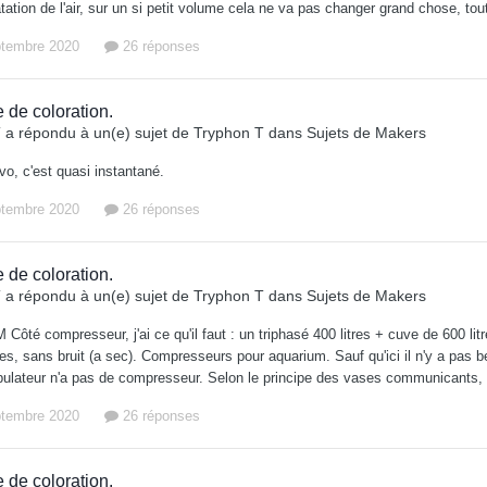
atation de l'air, sur un si petit volume cela ne va pas changer grand chose, t
ptembre 2020
26 réponses
 de coloration.
T
a répondu à un(e) sujet de
Tryphon T
dans
Sujets de Makers
vo, c'est quasi instantané.
ptembre 2020
26 réponses
 de coloration.
T
a répondu à un(e) sujet de
Tryphon T
dans
Sujets de Makers
 Côté compresseur, j'ai ce qu'il faut : un triphasé 400 litres + cuve de 600 lit
ues, sans bruit (a sec). Compresseurs pour aquarium. Sauf qu'ici il n'y a pa
ulateur n'a pas de compresseur. Selon le principe des vases communicants, 
ptembre 2020
26 réponses
 de coloration.