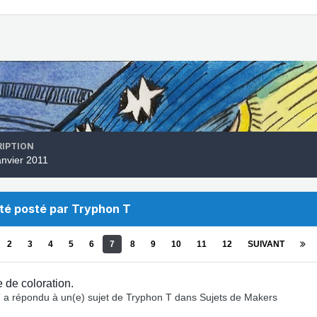
RIPTION
janvier 2011
été posté par Tryphon T
2
3
4
5
6
7
8
9
10
11
12
SUIVANT
 de coloration.
T
a répondu à un(e) sujet de
Tryphon T
dans
Sujets de Makers