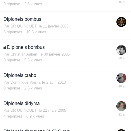
0
réponse
2,8 k
vues
Diploneis bombus
Par
DR QUINQUET
,
le 11 janvier 2005
5
réponses
10,6 k
vues
Diploneis bombus
Par
Christian Aubert
,
le 30 janvier 2006
0
réponse
5,5 k
vues
Diploneis crabo
Par
Dominique Voisin
,
le 2 avril 2010
0
réponse
2,5 k
vues
Diploneis didyma
Par
DR QUINQUET
,
le 22 mars 2005
4
réponses
6,9 k
vues