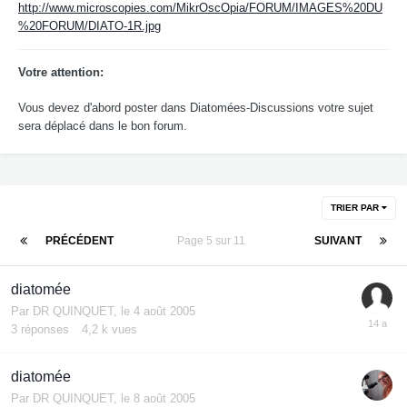
http://www.microscopies.com/MikrOscOpia/FORUM/IMAGES%20DU
%20FORUM/DIATO-1R.jpg
Votre attention:
Vous devez d'abord poster dans Diatomées-Discussions votre sujet
sera déplacé dans le bon forum.
TRIER PAR
PRÉCÉDENT
Page 5 sur 11
SUIVANT
diatomée
Par
DR QUINQUET
,
le 4 août 2005
3
réponses
4,2 k
vues
diatomée
Par
DR QUINQUET
,
le 8 août 2005