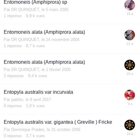
Entomoneis (Amphiprora) sp
Par
DR QUINQUET
,
le 5 mars 2005
1
réponse
9,9 k
vues
Entomoneis alata (Amphiprora alata)
Par
DR QUINQUET
,
le 24 novembre 2004
1
réponse
8,7 k
vues
Entomoneis alata (Amphiprora alata)
Par
DR QUINQUET
,
le 1 février 2005
2
réponses
9,4 k
vues
Entopyla australis var incurvata
Par
pablito
,
le 8 avril 2017
0
réponse
1,9 k
vues
Entopyla australis var. gigantea ( Greville ) Fricke
Par
Dominique Prades
,
le 31 octobre 2006
0
réponse
3,7 k
vues