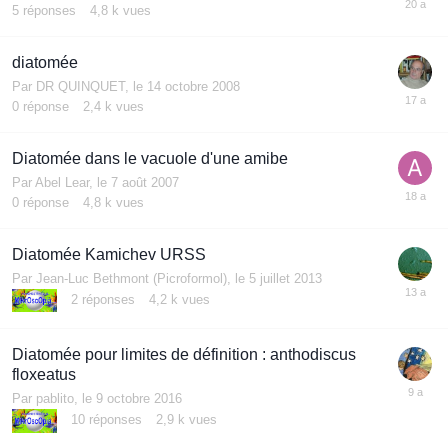
5
réponses
4,8 k
vues
diatomée
Par
DR QUINQUET
,
le 14 octobre 2008
0
réponse
2,4 k
vues
Diatomée dans le vacuole d'une amibe
Par
Abel Lear
,
le 7 août 2007
0
réponse
4,8 k
vues
Diatomée Kamichev URSS
Par
Jean-Luc Bethmont (Picroformol)
,
le 5 juillet 2013
2
réponses
4,2 k
vues
Diatomée pour limites de définition : anthodiscus
floxeatus
Par
pablito
,
le 9 octobre 2016
10
réponses
2,9 k
vues