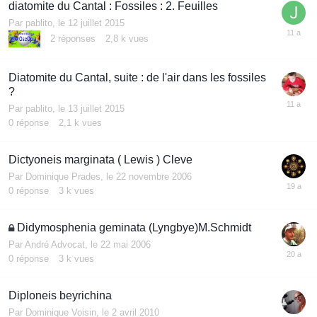
diatomite du Cantal : Fossiles : 2. Feuilles
Par
pablito
,
le 12 juillet 2015
2
réponses
2,8 k
vues
Diatomite du Cantal, suite : de l'air dans les fossiles
?
Par
pablito
,
le 13 juillet 2015
0
réponse
2,1 k
vues
Dictyoneis marginata ( Lewis ) Cleve
Par
Dominique Prades
,
le 22 novembre 2006
0
réponse
3 k
vues
Didymosphenia geminata (Lyngbye)M.Schmidt
Par
André Advocat
,
le 22 mai 2006
0
réponse
3 k
vues
Diploneis beyrichina
Par
Dominique Voisin
,
le 2 avril 2010