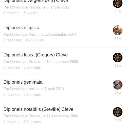
Diploneis divergens (A.S) Cleve
Par
Dominique Prades
,
le 6 janvier 2011
0
réponse
6 k
vues
Diploneis elliptica
Par
Dominique Voisin
,
le 13 septembre 2004
8
réponses
11,8 k
vues
Diploneis fusca (Gregory) Cleve
Par
Dominique Prades
,
le 19 septembre 2006
0
réponse
3,6 k
vues
Diploneis gemmata
Par
Dominique Voisin
,
le 2 avril 2010
0
réponse
2,1 k
vues
Diploneis notabilis (Greville) Cleve
Par
Dominique Prades
,
le 17 septembre 2006
0
réponse
3,7 k
vues