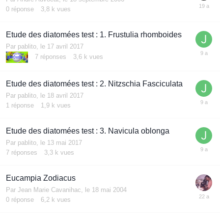
0
réponse
3,8 k
vues
Etude des diatomées test : 1. Frustulia rhomboides
Par
pablito
,
le 17 avril 2017
7
réponses
3,6 k
vues
Etude des diatomées test : 2. Nitzschia Fasciculata
Par
pablito
,
le 18 avril 2017
1
réponse
1,9 k
vues
Etude des diatomées test : 3. Navicula oblonga
Par
pablito
,
le 13 mai 2017
7
réponses
3,3 k
vues
Eucampia Zodiacus
Par
Jean Marie Cavanihac
,
le 18 mai 2004
0
réponse
6,2 k
vues