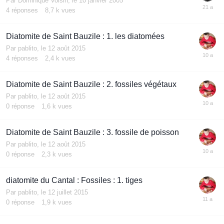
Par
Dominique Voisin
,
le 10 janvier 2005
4
réponses
8,7 k
vues
Diatomite de Saint Bauzile : 1. les diatomées
Par
pablito
,
le 12 août 2015
4
réponses
2,4 k
vues
Diatomite de Saint Bauzile : 2. fossiles végétaux
Par
pablito
,
le 12 août 2015
0
réponse
1,6 k
vues
Diatomite de Saint Bauzile : 3. fossile de poisson
Par
pablito
,
le 12 août 2015
0
réponse
2,3 k
vues
diatomite du Cantal : Fossiles : 1. tiges
Par
pablito
,
le 12 juillet 2015
0
réponse
1,9 k
vues