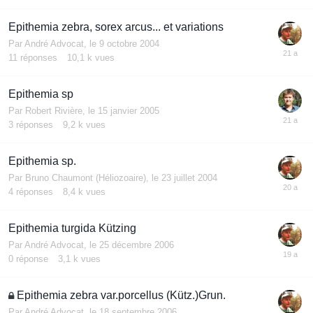
Epithemia zebra, sorex arcus... et variations
Par
André Advocat
,
le 9 octobre 2004
11
réponses
10,1 k
vues
Epithemia sp
Par
Robert Rivière
,
le 15 janvier 2005
3
réponses
9,2 k
vues
Epithemia sp.
Par
Bruno Chaumont (Héliozoaire)
,
le 23 juillet 2004
4
réponses
8,4 k
vues
Epithemia turgida Kützing
Par
André Advocat
,
le 25 décembre 2006
0
réponse
3,1 k
vues
Epithemia zebra var.porcellus (Kütz.)Grun.
Par
André Advocat
,
le 18 septembre 2006