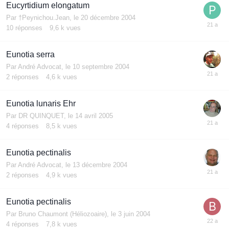
Eucyrtidium elongatum
Par
†Peynichou.Jean
,
le 20 décembre 2004
10
réponses
9,6 k
vues
Eunotia serra
Par
André Advocat
,
le 10 septembre 2004
2
réponses
4,6 k
vues
Eunotia lunaris Ehr
Par
DR QUINQUET
,
le 14 avril 2005
4
réponses
8,5 k
vues
Eunotia pectinalis
Par
André Advocat
,
le 13 décembre 2004
2
réponses
4,9 k
vues
Eunotia pectinalis
Par
Bruno Chaumont (Héliozoaire)
,
le 3 juin 2004
4
réponses
7,8 k
vues