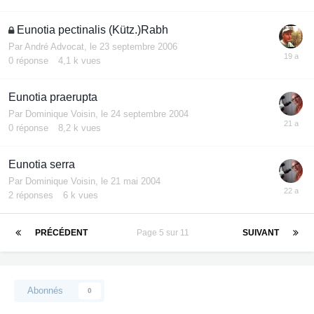
Eunotia pectinalis (Kütz.)Rabh
Par
André Advocat
,
le 23 septembre 2006
0
réponse
4,1 k
vues
Eunotia praerupta
Par
Dominique Voisin
,
le 24 septembre 2004
0
réponse
8,2 k
vues
Eunotia serra
Par
Dominique Voisin
,
le 21 mai 2004
2
réponses
6 k
vues
PRÉCÉDENT
Page 5 sur 11
SUIVANT
Abonnés
0