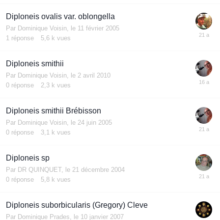
Diploneis ovalis var. oblongella
Par
Dominique Voisin
,
le 11 février 2005
1
réponse
5,6 k
vues
Diploneis smithii
Par
Dominique Voisin
,
le 2 avril 2010
0
réponse
2,3 k
vues
Diploneis smithii Brébisson
Par
Dominique Voisin
,
le 24 juin 2005
0
réponse
3,1 k
vues
Diploneis sp
Par
DR QUINQUET
,
le 21 décembre 2004
0
réponse
5,8 k
vues
Diploneis suborbicularis (Gregory) Cleve
Par
Dominique Prades
,
le 10 janvier 2007