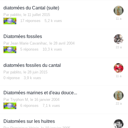
diatomées du Cantal (suite)
Par
pablito
,
le 11 juillet 2015
17
réponses
5,2 k
vues
Diatomées fossiles
Par
Jean Marie Cavanihac
,
le 28 avril 2004
5
réponses
10,3 k
vues
diatomées fossiles du cantal
Par
pablito
,
le 28 juin 2015
0
réponse
3,9 k
vues
Diatomées marines et d'eau douce...
Par
Tryphon M
,
le 16 janvier 2004
6
réponses
7,1 k
vues
Diatomées sur les huitres