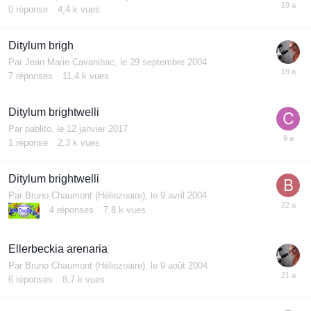
0
réponse
4,4 k
vues
Ditylum brigh
Par
Jean Marie Cavanihac
,
le 29 septembre 2004
7
réponses
11,4 k
vues
Ditylum brightwelli
Par
pablito
,
le 12 janvier 2017
1
réponse
2,3 k
vues
Ditylum brightwelli
Par
Bruno Chaumont (Héliozoaire)
,
le 9 avril 2004
4
réponses
7,8 k
vues
Ellerbeckia arenaria
Par
Bruno Chaumont (Héliozoaire)
,
le 9 août 2004
6
réponses
8,7 k
vues