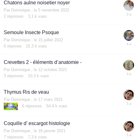
Chatons aulne noisetier noyer
Par
Dominique.
,
le 5 novembre 2022
2
réponses
3,1 k
vues
Semoule Insecte Psoque
Par
Dominique.
,
le 15 juillet 2022
0
réponse
15,3 k
vues
Crevettes 2 - éléments d’anatomie -
Par
Dominique.
,
le 12 octobre 2021
3
réponses
10,3 k
vues
Thymus Ris de veau
Par
Dominique.
,
le 17 mars 2021
6
réponses
54,4 k
vues
Coquille d’ escargot histologie
Par
Dominique.
,
le 18 janvier 2021
7
réponses
7,3 k
vues