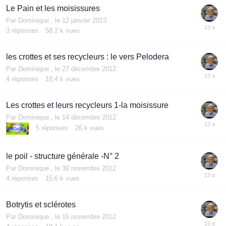
Le Pain et les moisissures
Par
Dominique.
,
le 12 janvier 2013
3
réponses
58,2 k
vues
les crottes et ses recycleurs : le vers Pelodera
Par
Dominique.
,
le 27 décembre 2012
4
réponses
10,4 k
vues
Les crottes et leurs recycleurs 1-la moisissure
Par
Dominique.
,
le 14 décembre 2012
5
réponses
26 k
vues
le poil - structure générale -N° 2
Par
Dominique.
,
le 30 novembre 2012
4
réponses
15,6 k
vues
Botrytis et sclérotes
Par
Dominique.
,
le 16 novembre 2012