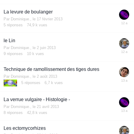
La levure de boulanger
Par
Dominique.
,
le 17 février 2013
5
réponses
74,9 k
vues
le Lin
Par
Dominique.
,
le 2 juin 2013
9
réponses
10 k
vues
Technique de ramollissement des tiges dures
Par
Dominique.
,
le 2 août 2013
5
réponses
6,7 k
vues
La verrue vulgaire - Histologie -
Par
Dominique.
,
le 21 avril 2013
8
réponses
42,8 k
vues
Les ectomycorhizes