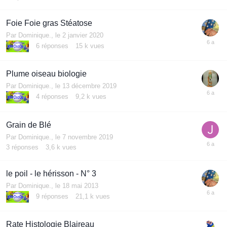
Foie Foie gras Stéatose
Par
Dominique.
,
le 2 janvier 2020
6
réponses
15 k
vues
Plume oiseau biologie
Par
Dominique.
,
le 13 décembre 2019
4
réponses
9,2 k
vues
Grain de Blé
Par
Dominique.
,
le 7 novembre 2019
3
réponses
3,6 k
vues
le poil - le hérisson - N° 3
Par
Dominique.
,
le 18 mai 2013
9
réponses
21,1 k
vues
Rate Histologie Blaireau