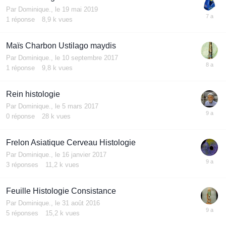
Par
Dominique.
,
le 19 mai 2019
1
réponse
8,9 k
vues
Maïs Charbon Ustilago maydis
Par
Dominique.
,
le 10 septembre 2017
1
réponse
9,8 k
vues
Rein histologie
Par
Dominique.
,
le 5 mars 2017
0
réponse
28 k
vues
Frelon Asiatique Cerveau Histologie
Par
Dominique.
,
le 16 janvier 2017
3
réponses
11,2 k
vues
Feuille Histologie Consistance
Par
Dominique.
,
le 31 août 2016
5
réponses
15,2 k
vues