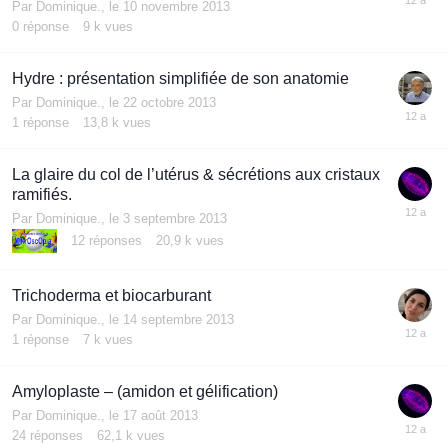
Par
Dominique.
,
le 10 novembre 2013
0
réponse
9 k
vues
Hydre : présentation simplifiée de son anatomie
Par
Dominique.
,
le 22 octobre 2013
1
réponse
13,8 k
vues
La glaire du col de l’utérus & sécrétions aux cristaux
ramifiés.
Par
Dominique.
,
le 3 septembre 2013
12
réponses
20,9 k
vues
Trichoderma et biocarburant
Par
Dominique.
,
le 14 septembre 2013
1
réponse
7 k
vues
Amyloplaste – (amidon et gélification)
Par
Dominique.
,
le 17 août 2013
24
réponses
62,1 k
vues