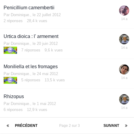
Penicillium camembertii
Par
Dominique.
,
le 22 juillet 2012
2
réponses
28,4 k
vues
Urtica dioica : l' armement
Par
Dominique.
,
le 20 juin 2012
7
réponses
9,6 k
vues
Moniliella et les fromages
Par
Dominique.
,
le 24 mai 2012
5
réponses
13,5 k
vues
Rhizopus
Par
Dominique.
,
le 1 mai 2012
6
réponses
12,9 k
vues
PRÉCÉDENT
Page 2 sur 3
SUIVANT