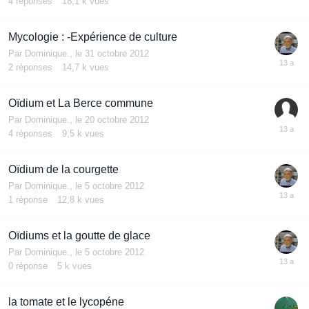
4
réponses
18,1 k
vues
Mycologie : -Expérience de culture
Par
Dominique.
,
le 31 octobre 2012
2
réponses
14,7 k
vues
Oïdium et La Berce commune
Par
Dominique.
,
le 20 octobre 2012
4
réponses
9,5 k
vues
Oïdium de la courgette
Par
Dominique.
,
le 5 octobre 2012
1
réponse
12,8 k
vues
Oïdiums et la goutte de glace
Par
Dominique.
,
le 5 octobre 2012
0
réponse
5 k
vues
la tomate et le lycopéne