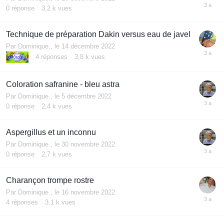
0
réponse
3,2 k
vues
Technique de préparation Dakin versus eau de javel
Par
Dominique.
,
le 14 décembre 2022
4
réponses
3,8 k
vues
Coloration safranine - bleu astra
Par
Dominique.
,
le 5 décembre 2022
0
réponse
2,4 k
vues
Aspergillus et un inconnu
Par
Dominique.
,
le 30 novembre 2022
0
réponse
2,7 k
vues
Charançon trompe rostre
Par
Dominique.
,
le 16 novembre 2022
4
réponses
3,1 k
vues