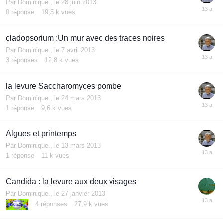
Par
Dominique.
,
le 28 juin 2013
0
réponse
19,5 k
vues
cladopsorium :Un mur avec des traces noires
Par
Dominique.
,
le 7 avril 2013
3
réponses
12,8 k
vues
la levure Saccharomyces pombe
Par
Dominique.
,
le 24 mars 2013
1
réponse
9,6 k
vues
Algues et printemps
Par
Dominique.
,
le 13 mars 2013
1
réponse
11 k
vues
Candida : la levure aux deux visages
Par
Dominique.
,
le 27 janvier 2013
4
réponses
27,9 k
vues