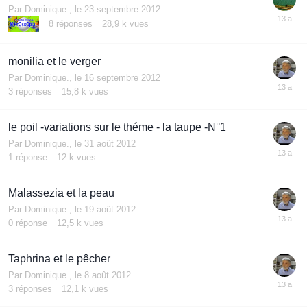
Par
Dominique.
,
le 23 septembre 2012
8
réponses
28,9 k
vues
monilia et le verger
Par
Dominique.
,
le 16 septembre 2012
3
réponses
15,8 k
vues
le poil -variations sur le théme - la taupe -N°1
Par
Dominique.
,
le 31 août 2012
1
réponse
12 k
vues
Malassezia et la peau
Par
Dominique.
,
le 19 août 2012
0
réponse
12,5 k
vues
Taphrina et le pêcher
Par
Dominique.
,
le 8 août 2012
3
réponses
12,1 k
vues