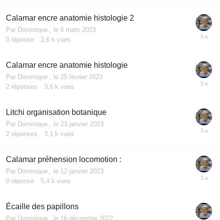
Calamar encre anatomie histologie 2
Par
Dominique.
,
le 6 mars 2023
0
réponse
2,6 k
vues
Calamar encre anatomie histologie
Par
Dominique.
,
le 25 février 2023
2
réponses
3,6 k
vues
Litchi organisation botanique
Par
Dominique.
,
le 23 janvier 2023
2
réponses
3,1 k
vues
Calamar préhension locomotion :
Par
Dominique.
,
le 12 janvier 2023
0
réponse
5,4 k
vues
Écaille des papillons
Par
Dominique.
,
le 16 décembre 2022