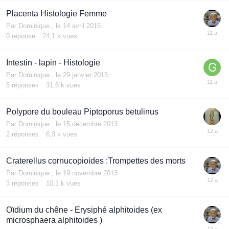
Placenta Histologie Femme
Par
Dominique.
,
le 14 avril 2015
0
réponse
24,1 k
vues
Intestin - lapin - Histologie
Par
Dominique.
,
le 29 janvier 2015
5
réponses
31,6 k
vues
Polypore du bouleau Piptoporus betulinus
Par
Dominique.
,
le 15 décembre 2013
2
réponses
6,3 k
vues
Craterellus cornucopioides :Trompettes des morts
Par
Dominique.
,
le 19 novembre 2013
3
réponses
10,1 k
vues
Oïdium du chêne - Erysiphé alphitoides (ex
microsphaera alphitoides )