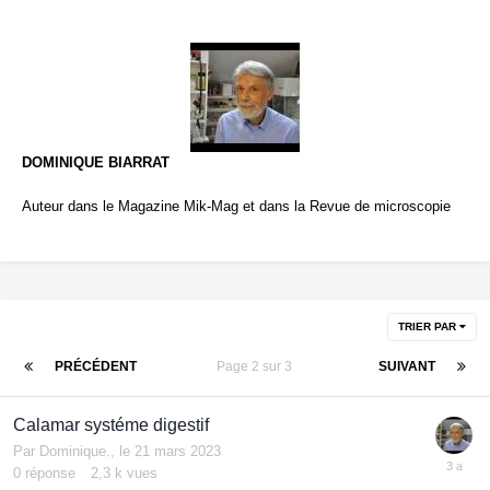
DOMINIQUE BIARRAT
Auteur dans le Magazine Mik-Mag et dans la Revue de microscopie
TRIER PAR
PRÉCÉDENT
Page 2 sur 3
SUIVANT
Calamar systéme digestif
Par
Dominique.
,
le 21 mars 2023
0
réponse
2,3 k
vues